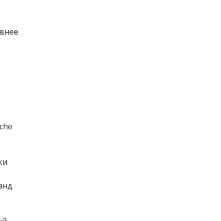
авнее
che
ки
анд