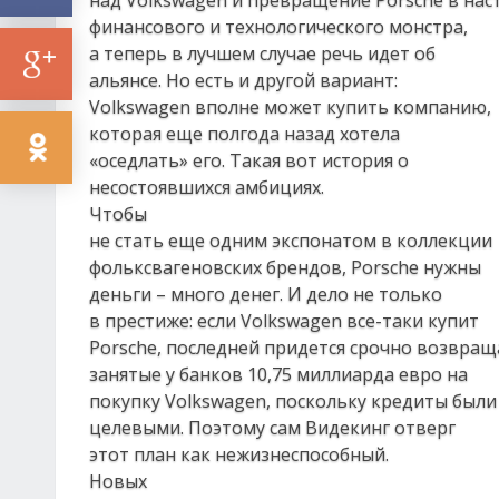
над Volkswagen и превращение Porsche в на
финансового и технологического монстра,
а теперь в лучшем случае речь идет об
альянсе. Но есть и другой вариант:
Volkswagen вполне может купить компанию,
которая еще полгода назад хотела
«оседлать» его. Такая вот история о
несостоявшихся амбициях.
Чтобы
не стать еще одним экспонатом в коллекции
фольксвагеновских брендов, Porsche нужны
деньги – много денег. И дело не только
в престиже: если Volkswagen все-таки купит
Porsche, последней придется срочно возвращ
занятые у банков 10,75 миллиарда евро на
покупку Volkswagen, поскольку кредиты были
целевыми. Поэтому сам Видекинг отверг
этот план как нежизнеспособный.
Новых