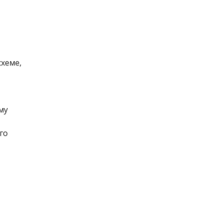
схеме,
му
го