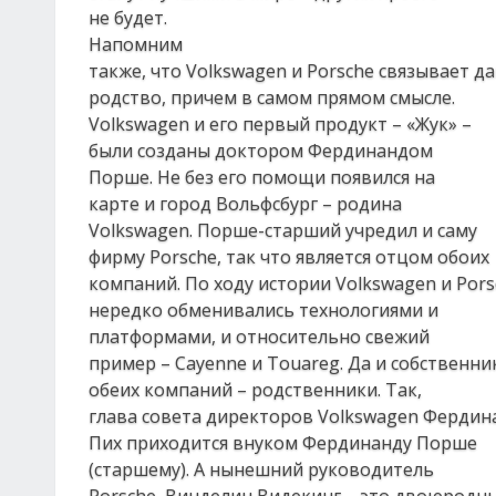
не будет.
Напомним
также, что Volkswagen и Porsche связывает д
родство, причем в самом прямом смысле.
Volkswagen и его первый продукт – «Жук» –
были созданы доктором Фердинандом
Порше. Не без его помощи появился на
карте и город Вольфсбург – родина
Volkswagen. Порше-старший учредил и саму
фирму Porsche, так что является отцом обоих
компаний. По ходу истории Volkswagen и Pors
нередко обменивались технологиями и
платформами, и относительно свежий
пример – Cayenne и Touareg. Да и собственни
обеих компаний – родственники. Так,
глава совета директоров Volkswagen Фердин
Пих приходится внуком Фердинанду Порше
(старшему). А нынешний руководитель