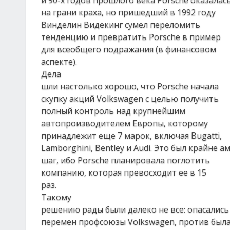
и 90-х годов прошлого века Porsche оказалас
на грани краха, но пришедший в 1992 году
Винделин Видекинг сумел переломить
тенденцию и превратить Porsche в пример
для всеобщего подражания (в финансовом
аспекте).
Дела
шли настолько хорошо, что Porsche начала
скупку акций Volkswagen с целью получить
полный контроль над крупнейшим
автопроизводителем Европы, которому
принадлежит еще 7 марок, включая Bugatti,
Lamborghini, Bentley и Audi. Это был крайне 
шаг, ибо Porsche планировала поглотить
компанию, которая превосходит ее в 15
раз.
Такому
решению рады были далеко не все: опасались
перемен профсоюзы Volkswagen, против была