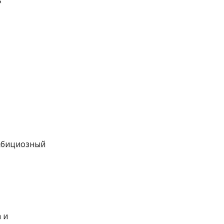
ь
амбициозный
 и