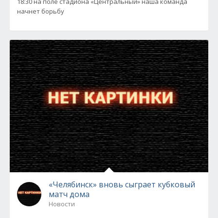
18:30 на поле стадиона «Центральный» наша команда
начнет борьбу
«Челябинск» вновь сыграет кубковый
матч дома
Новости