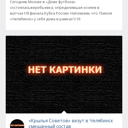
Сегодняв Москве в «Доме футбола»
состояласьжеребьевка, определившая хозяев в
матчах1/8 финала Кубка России. Напомним, что 15июля
«Челябинск» у себя дома в рамках1/16
«Крылья Советов» везут в Челябинск
смешанный состав