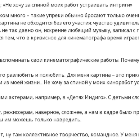
ишком много – такие упреки обычно бросают только очен
ртина не обходится без его участия: чувство удивител
А не так давно он, искренне любящий музыку, записал с 
 тем, что в кризисное для кинематографа время играет
 вспоминать свои кинематографические работы. Почем
то-то разлюбить и полюбить. Для меня картина – это при
 из моей жизни... Не хочу за спиной у моих киноработ 
ми актерами, например, в «Детях Индиго». С детьми сл
у, режиссерам, наверное, сложнее, а нам в кадре было п
 ты им можешь только навредить.
нет, ну там коллективное творчество, командное. У меня