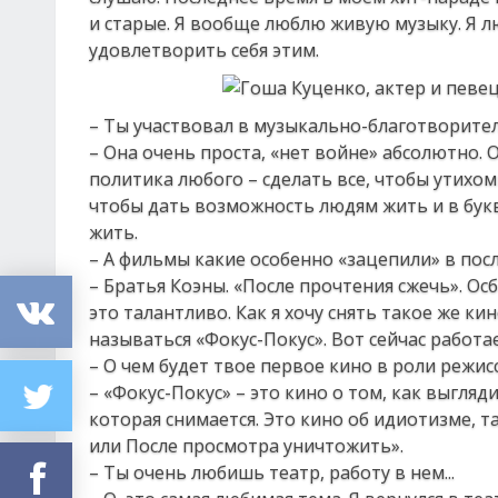
и старые. Я вообще люблю живую музыку. Я л
удовлетворить себя этим.
– Ты участвовал в музыкально-благотворител
– Она очень проста, «нет войне» абсолютно.
политика любого – сделать все, чтобы утихо
чтобы дать возможность людям жить и в бук
жить.
– А фильмы какие особенно «зацепили» в пос
– Братья Коэны. «После прочтения сжечь». Ос
это талантливо. Как я хочу снять такое же кин
называться «Фокус-Покус». Вот сейчас работа
– О чем будет твое первое кино в роли режис
– «Фокус-Покус» – это кино о том, как выгля
которая снимается. Это кино об идиотизме, та
или После просмотра уничтожить».
– Ты очень любишь театр, работу в нем...