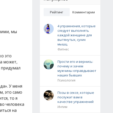
Рейтинг
Комментарии
4 упражнения, которые
следует выполнять
ними, мы
каждой женщине для
вытянутых, сухих
мышц.
Фитнес
ко это
 а может,
Прости его и вернись:
почему и зачем
я придумал
мужчины оправдывают
наших бывших
Психология
да». У меня
м, это само
Позы в сексе, которые
послужат вам в
тся, то я
качестве упражнений
тво человека
Интим
иться на