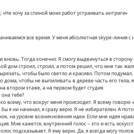
ваниваемся все время. У меня абсолютная skype-линия с 
ти вновь. Тогда конечно. Я смогу выдвинуться в сторону
вой дом строил, строил, а потом решил, что мне так жал
вырезать, чтобы было светло и красиво. Потом подумал,
о дома, чтобы не выпиливать в дереве часть его тела, 
на втором этаже, а на первом будет студия.
 она тебе?
ко всему, что вокруг меня происходит. Я всему говорю «
ы я ни начинал, я сразу верю. Я не избирателен. А пото
ное, на уровне возникновения идеи. Если мне идея нрави
ция. Мне кажется, внутренний голос – это и есть искусс
олос подсказывает. Я ему верю. Да, я всегда могу полож