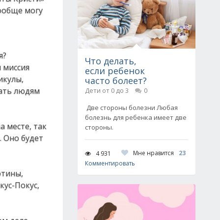
вообще могу
я?
Что делать,
 миссия
если ребенок
икулы,
часто болеет?
вать людям
Дети от 0 до 3
0
Две стороны болезни Любая
болезнь для ребенка имеет две
а месте, так
стороны.
. Оно будет
Мне нравится
23
4 931
Комментировать
ртины,
кус-Покус,