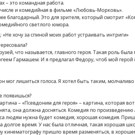
ах – это командная работа.
м числе и комедийная в фильме «Любовь-Морковь».
олее благодарный. Это для зрителя, который смотрит «К
 комедийного светлого юмора.
тересовала?
рузей, что называется, главного героя. Такая роль была
ргеем Гармашем. И я предлагал Федору, чтоб мой герой 
 он мог лишиться голоса. Я хотел быть таким, молчалив
е появишься?
артина – «Псевдоним для героя» – картина, которая во
снята, она должна досняться. Комедия по произведению
зиса людям нужна будет комедия, хорошая комедия. Приш
а долгое время. У нас была отличная, такая хорошая шк
у кинематографу пришло время разменяться, в хороше