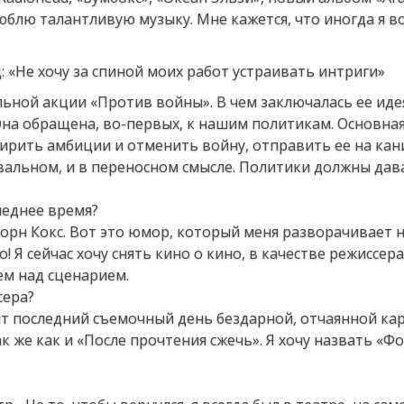
юблю талантливую музыку. Мне кажется, что иногда я 
ьной акции «Против войны». В чем заключалась ее иде
 Она обращена, во-первых, к нашим политикам. Основная
мирить амбиции и отменить войну, отправить ее на кан
вальном, и в переносном смысле. Политики должны да
леднее время?
борн Кокс. Вот это юмор, который меня разворачивает н
о! Я сейчас хочу снять кино о кино, в качестве режиссера
ем над сценарием.
сера?
дит последний съемочный день бездарной, отчаянной ка
к же как и «После прочтения сжечь». Я хочу назвать «Фо