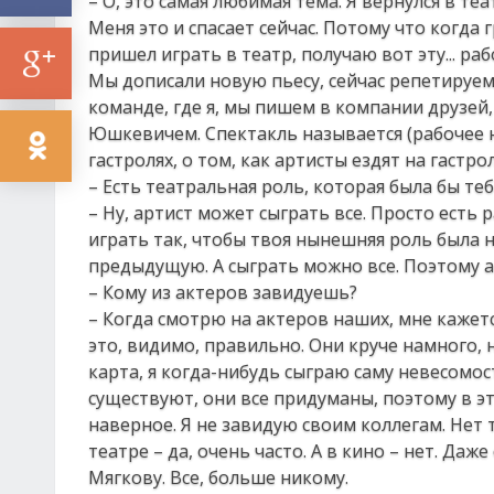
– О, это самая любимая тема. Я вернулся в теат
Меня это и спасает сейчас. Потому что когда 
пришел играть в театр, получаю вот эту... р
Мы дописали новую пьесу, сейчас репетируем
команде, где я, мы пишем в компании друзе
Юшкевичем. Спектакль называется (рабочее н
гастролях, о том, как артисты ездят на гастро
– Есть театральная роль, которая была бы теб
– Ну, артист может сыграть все. Просто есть
играть так, чтобы твоя нынешняя роль была н
предыдущую. А сыграть можно все. Поэтому ар
– Кому из актеров завидуешь?
– Когда смотрю на актеров наших, мне кажется
это, видимо, правильно. Они круче намного, 
карта, я когда-нибудь сыграю саму невесомост
существуют, они все придуманы, поэтому в это
наверное. Я не завидую своим коллегам. Нет 
театре – да, очень часто. А в кино – нет. Да
Мягкову. Все, больше никому.