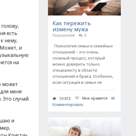
Как пережить
 голову,
измену мужа
ня есть
Психология
0
 к нему,
Психология семьи и семейных
 Может, и
отношений – это очень
музыкальную
сложный процесс, который
нется на
можно доверить только
специалисту в области
отношений и брака. Особенно,
если ситуация в семье не
не может
 для меня
 Это случай.
Мне нравится
46
10 672
Комментировать
ушаю и
имер,
аты Кристи»