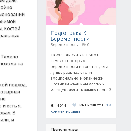
ом деле.
окойно
именований.
любимой
, Костей
Подготовка К
тральных
Беременности
Беременность
0
Психологи считают, что в
. Тяжело
семьях, в которых к
епохожа на
беременности готовятся, дети
лучше развиваются и
эмоционально, и физически.
акой подход,
Организм женщины долгих 9
месяцев служит малышу первой
 козырная
 не
и есть я,
Мне нравится
18
4 514
Комментировать
овал. В
или, и
Популярное