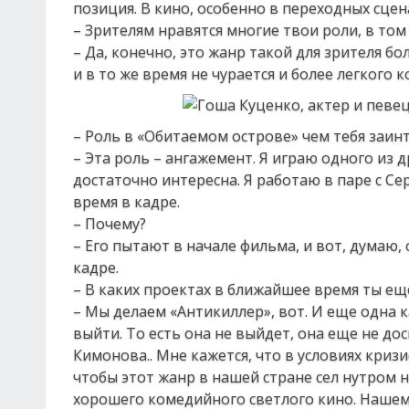
позиция. В кино, особенно в переходных сцен
– Зрителям нравятся многие твои роли, в то
– Да, конечно, это жанр такой для зрителя б
и в то же время не чурается и более легкого
– Роль в «Обитаемом острове» чем тебя заин
– Эта роль – ангажемент. Я играю одного из д
достаточно интересна. Я работаю в паре с Се
время в кадре.
– Почему?
– Его пытают в начале фильма, и вот, думаю,
кадре.
– В каких проектах в ближайшее время ты ещ
– Мы делаем «Антикиллер», вот. И еще одна к
выйти. То есть она не выйдет, она еще не до
Кимонова.. Мне кажется, что в условиях кри
чтобы этот жанр в нашей стране сел нутром н
хорошего комедийного светлого кино. Нашем