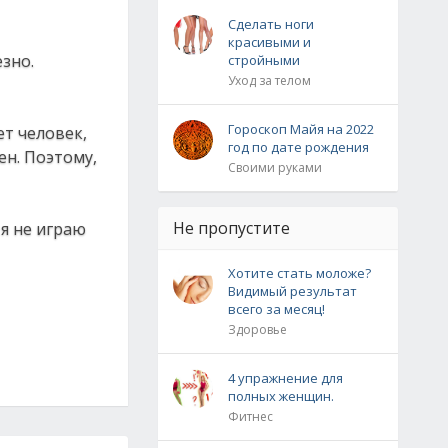
Сделать ноги
красивыми и
езно.
стройными
Уход за телом
Гороскоп Майя на 2022
ет человек,
год по дате рождения
ен. Поэтому,
Своими руками
Не пропустите
 я не играю
Хотите стать моложе?
Видимый результат
всего за месяц!
Здоровье
4 упражнение для
полных женщин.
Фитнес