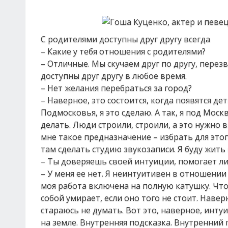
С родителями доступны друг другу всегда
– Какие у тебя отношения с родителями?
– Отличные. Мы скучаем друг по другу, перез
доступны друг другу в любое время.
– Нет желания перебраться за город?
– Наверное, это состоится, когда появятся де
Подмосковья, я это сделаю. А так, я под Моск
делать. Люди строили, строили, а это нужно 
мне такое предназначение – избрать для этог
там сделать студию звукозаписи. Я буду жить 
– Ты доверяешь своей интуиции, помогает ли
– У меня ее нет. Я неинтуитивен в отношении 
моя работа включена на полную катушку. Что б
собой умирает, если оно того не стоит. Навер
стараюсь не думать. Вот это, наверное, интуи
на земле. Внутренняя подсказка. Внутренний г