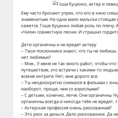
Ему часто бросают упрек, что его в кино сл
знаменитым. Ни одна мало-мальски стоящая ка
кажется, Гоше Куценко любая роль по плечу. 
«Чили» совместную песню. И страшно гордится
Дети органичны и не вредят актеру
– Твои поклонники знают, что ты не любишь
нет любимых?
– Мне... У меня не так много работ, чтобы ч
путешествие, это встречи с какими-то людьми
всякие интриги. Нет, мне дорого все.
– Ты неоднократно снимался в фильмах с юны
наоборот, проще, чем со взрослыми?
– С детьми, конечно, легче. Они органичны. Н
органичны всегда и никогда тебе не вредят,
– Актерская профессия очень рискованная?
– Это риск за деньги. Дело рискованное. Да 