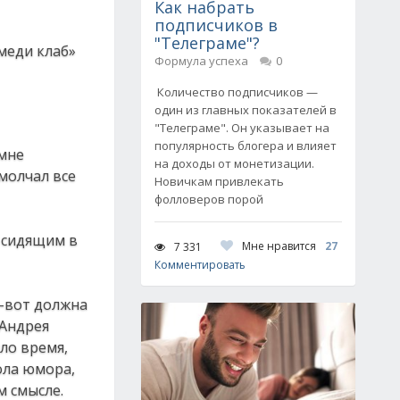
Как набрать
подписчиков в
"Телеграме"?
омеди клаб»
Формула успеха
0
Количество подписчиков —
один из главных показателей в
"Телеграме". Он указывает на
популярность блогера и влияет
 мне
на доходы от монетизации.
молчал все
Новичкам привлекать
фолловеров порой
о сидящим в
Мне нравится
27
7 331
Комментировать
т-вот должна
 Андрея
ло время,
ола юмора,
м смысле.