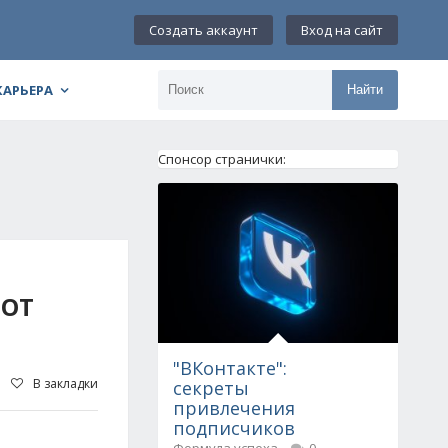
Создать аккаунт
Вход на сайт
КАРЬЕРА
Найти
Спонсор странички:
БОТ
"ВКонтакте":
В закладки
секреты
привлечения
подписчиков