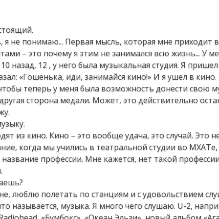
стоящий.
в, я не понимаю... Первая мысль, которая мне приходит в
ами – это почему я этим не занимался всю жизнь... У ме
0 назад, 12 , у него была музыкальная студия. Я пришел
азал: «Гошенька, иди, занимайся кино!» И я ушел в кино.
 чтобы теперь у меня была возможность донести свою 
 другая сторона медали. Может, это действительно оста
жу.
музыку.
одят из кино. Кино – это вообще удача, это случай. Это 
ние, когда мы учились в театральной студии во МХАТе,
название профессии. Мне кажется, нет такой профессии.
.
шаешь?
ине, люблю полетать по станциям и с удовольствием сл
что называется, музыка. Я много чего слушаю. U-2, напр
adiohead, «Бумбокс», «Океан Эльзи», новый альбом «Аг