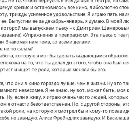
р... Не то, чтобы вернулся, я всегда был в театре, на сам
грянул кризис и остановилось все кино, я абсолютно сп
аботу, трижды усиленное удовольствие. Я играю пять на
 ее. Выпустим ее за декабрь–январь, я думаю. В моей 
й, которой мы выпускаем пьесу – с Дмитрием Шамеровым
азвание) «Упражнения в прекрасном». Эта пьеса о теа
ли. Знакомая нам тема, со всеми делами.
е не по силам?
 работа, которую я мог бы сделать выдающимся образом
епохожа на то, что ты делал до этого, чтобы она был н
тист и ищет те роли, которые меняли бы его.
, что они в кино гораздо лучше, чем в жизни. Ну это т
намного невесомее. Я не знаю, ну вот, может быть, моя
ь. Ну, если я живу, я играю очень часто людей, которых
м я отчасти безответственен. Но, с другой стороны, это 
такой роли, на которую я смотрел бы и кому-то позавид
же себе не завидую. Алисе Фрейндлих завидую. И Басилашв