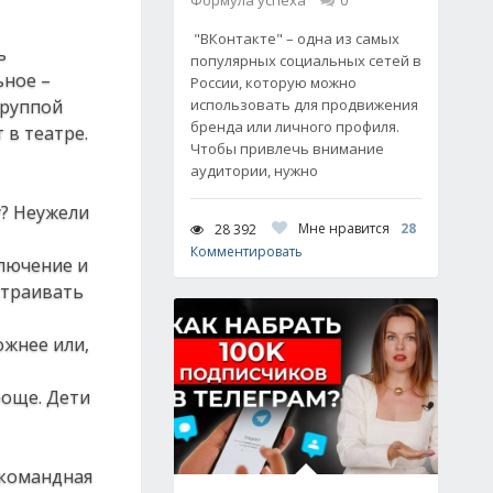
Формула успеха
0
"ВКонтакте" – одна из самых
ь
популярных социальных сетей в
ьное –
России, которую можно
группой
использовать для продвижения
бренда или личного профиля.
 в театре.
Чтобы привлечь внимание
аудитории, нужно
у? Неужели
Мне нравится
28
28 392
Комментировать
ключение и
устраивать
ожнее или,
роще. Дети
 командная