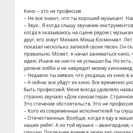
Кино – это не профессия
– Не все знают, что ты хороший музыкант. На
– Звук... Я когда слышу звучание инструменто
когда я оказываюсь на сцене рядом с музыкант
друг, его зовут Михаил. Миша Космонавт. Лет 1
показал несколько записей своих песен. Он ск
правильно. Может, я начал заниматься кино,
идею. Иначе ее никто не услышал бы. Но есть
уровне хобби и не навредит моему киноимид
– Недавно ты заявил, что уходишь из кино в 
– А сейчас все уйдут из кино. Все временно ух
быть профессией. Меня всегда удивляло назва
странно звучало «Дом киноактера». Странное 
Это стечение обстоятельств. Это не профессия
– Кого из современных исполнителей ты слу
– Отечественных. Вообще, когда я еду в маш
наших ребят. А из той музыки – авангардная, 
слушаю. Последнее время в моем хит-параде R