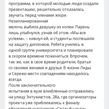
программа, в которой молодые люди создали
презентацию, решительно отказалась
звучать перед членами жюри.
Незапланированная
мелочь выбила девушку из колеи. Парень
лишь улыбнулся, узнав об этом. «Мы все
успеем», – кивнул ей, и студенты поспешили
на защиту дипломов. Ребята учились в
одной группе университета и планировали
в скором времени пожениться. Впрочем,
так же, как в свое время родители, братья
со своими женами и друзья. В жизни Лиды
и Сережи место совпадениям находилось
всегда.
После заключительного
испытания в вузе влюбленные отправились
на улицу Энтузиастов, 28а, где организаторы
проекта уже приближались к финалу
обсуждения участников «Свадьбы года».