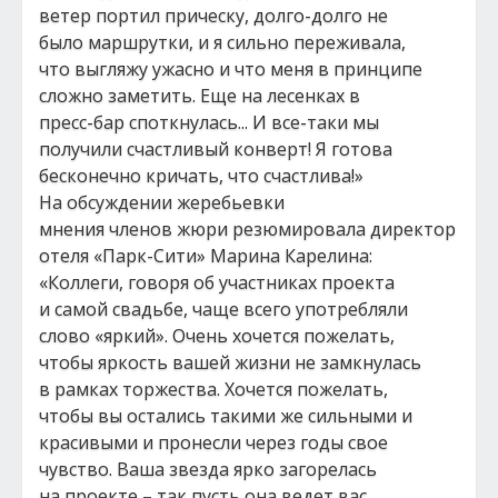
ветер портил прическу, долго-долго не
было маршрутки, и я сильно переживала,
что выгляжу ужасно и что меня в принципе
сложно заметить. Еще на лесенках в
пресс-бар споткнулась... И все-таки мы
получили счастливый конверт! Я готова
бесконечно кричать, что счастлива!»
На обсуждении жеребьевки
мнения членов жюри резюмировала директор
отеля «Парк-Сити» Марина Карелина:
«Коллеги, говоря об участниках проекта
и самой свадьбе, чаще всего употребляли
слово «яркий». Очень хочется пожелать,
чтобы яркость вашей жизни не замкнулась
в рамках торжества. Хочется пожелать,
чтобы вы остались такими же сильными и
красивыми и пронесли через годы свое
чувство. Ваша звезда ярко загорелась
на проекте – так пусть она ведет вас