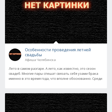
Особенности проведения летней
свадьбы
Афиша Челябинска
Лето в самом разгаре. А лето, как известно, это сезон
свадеб. Многие пары спешат связать себя узами брака
именно в это время года, что вполне обоснованно. Среди