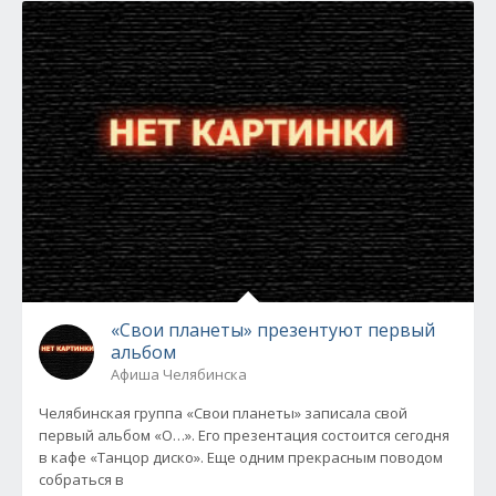
«Свои планеты» презентуют первый
альбом
Афиша Челябинска
Челябинская группа «Свои планеты» записала свой
первый альбом «О…». Его презентация состоится сегодня
в кафе «Танцор диско». Еще одним прекрасным поводом
собраться в