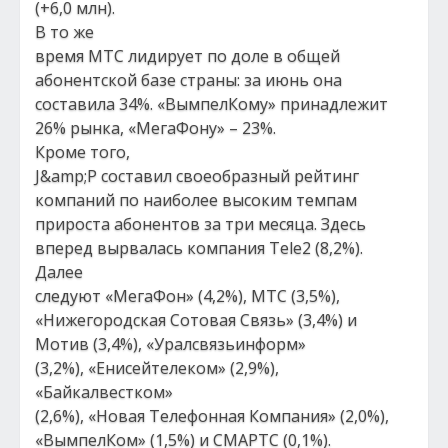
(+6,0 млн).
В то же
время МТС лидирует по доле в общей
абонентской базе страны: за июнь она
составила 34%. «ВымпелКому» принадлежит
26% рынка, «МегаФону» – 23%.
Кроме того,
J&amp;P составил своеобразный рейтинг
компаний по наиболее высоким темпам
прироста абонентов за три месяца. Здесь
вперед вырвалась компания Tele2 (8,2%).
Далее
следуют «МегаФон» (4,2%), МТС (3,5%),
«Нижегородская Сотовая Связь» (3,4%) и
Мотив (3,4%), «Уралсвязьинформ»
(3,2%), «Енисейтелеком» (2,9%),
«Байкалвестком»
(2,6%), «Новая Телефонная Компания» (2,0%),
«ВымпелКом» (1,5%) и СМАРТС (0,1%).