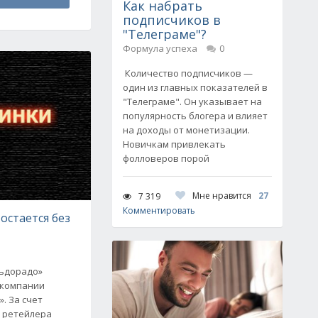
Как набрать
подписчиков в
"Телеграме"?
Формула успеха
0
Количество подписчиков —
один из главных показателей в
"Телеграме". Он указывает на
популярность блогера и влияет
на доходы от монетизации.
Новичкам привлекать
фолловеров порой
Мне нравится
27
7 319
Комментировать
остается без
льдорадо»
 компании
. За счет
 ретейлера