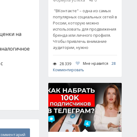
Формула успеха
0
"ВКонтакте" – одна из самых
популярных социальных сетей в
России, которую можно
использовать для продвижения
сценки на
бренда или личного профиля.
Чтобы привлечь внимание
аудитории, нужно
аналогичное
 с
Мне нравится
28
28 339
Комментировать
комментарий