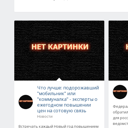
Что лучше: подорожавший
"мобильник" или
"коммуналка" - эксперты о
ежегодном повышении
Федерал
цен на сотовую связь
обратил
Новости
для рос
ведомст
Встречать каждый Новый год повышением