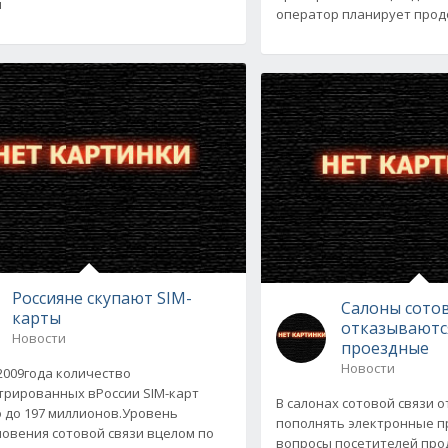
н
оператор планирует про
Россияне скупают SIM-
Салоны сотов
карты
отказываютс
Новости
проездные
Новости
2009года количество
трированных вРоссии SIM-карт
В салонах сотовой связи 
 до 197 миллионов.Уровень
пополнять электронные п
овения сотовой связи вцелом по
вопросы посетителей про