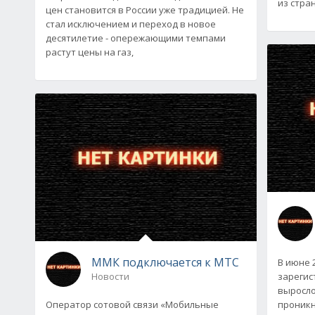
из стра
цен становится в России уже традицией. Не
стал исключением и переход в новое
десятилетие - опережающими темпами
растут цены на газ,
ММК подключается к МТС
В июне 
Новости
зарегис
выросло
Оператор сотовой связи «Мобильные
проникн