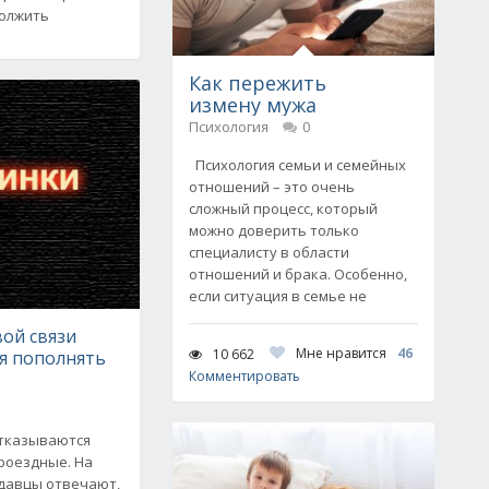
должить
Как пережить
измену мужа
Психология
0
Психология семьи и семейных
отношений – это очень
сложный процесс, который
можно доверить только
специалисту в области
отношений и брака. Особенно,
если ситуация в семье не
ой связи
Мне нравится
46
10 662
я пополнять
Комментировать
отказываются
роездные. На
давцы отвечают,