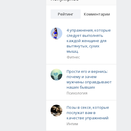
Рейтинг
Комментарии
4 упражнения, которые
следует выполнять
каждой женщине для
вытянутых, сухих
мышц.
Фитнес
Прости его и вернись:
почему и зачем
мужчины оправдывают
наших бывших
Психология
Позы в сексе, которые
послужат вам в
качестве упражнений
Интим