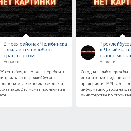
В трех районах Челябинска
Троллейбусо
ожидаются перебои с
в Челябинске
транспортом
станет мень
Новости
Новости
 29 сентября, возможны перебои в
Сегодня Челябэнергосбыт 
и трамваев и троллейбусов в
ограничению подачи элек
ргическом, Ленинском районах и
предприятия МУП «Челябг
ро-западе. Это может произойти в
информацию утром на шт
ате
министерстве по строител