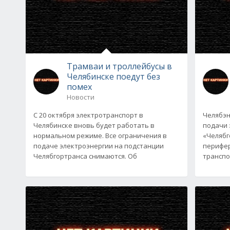
Трамваи и троллейбусы в
Челябинске поедут без
помех
Новости
С 20 октября электротранспорт в
Челябэн
Челябинске вновь будет работать в
подачи 
нормальном режиме. Все ограничения в
«Челябго
подаче электроэнергии на подстанции
перифер
Челябгортранса снимаются. Об
транспо