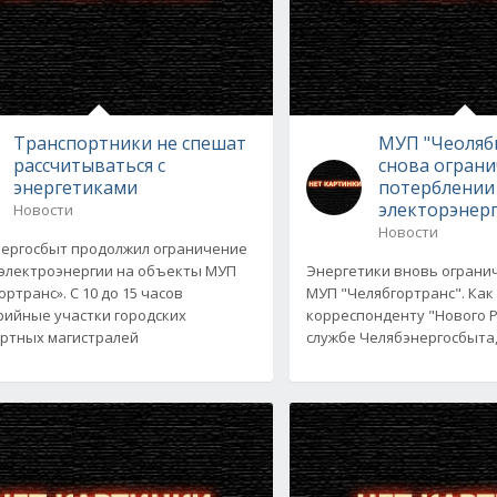
Транспортники не спешат
МУП "Чеоляб
рассчитываться с
снова огран
энергетиками
потерблении
электорэнер
Новости
Новости
ергосбыт продолжил ограничение
электроэнергии на объекты МУП
Энергетики вновь ограни
ртранс». С 10 до 15 часов
МУП "Челябгортранс". Как
ийные участки городских
корреспонденту "Нового Р
ртных магистралей
службе Челябэнергосбыта,