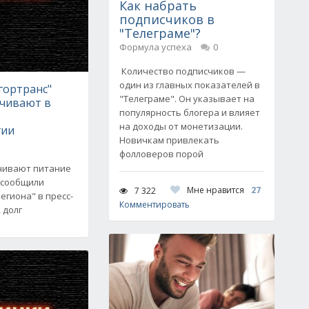
Как набрать
подписчиков в
"Телеграме"?
Формула успеха
0
Количество подписчиков —
один из главных показателей в
гортранс"
"Телеграме". Он указывает на
ичивают в
популярность блогера и влияет
на доходы от монетизации.
гии
Новичкам привлекать
фолловеров порой
чивают питание
 сообщили
Мне нравится
27
7 322
егиона" в пресс-
Комментировать
 долг