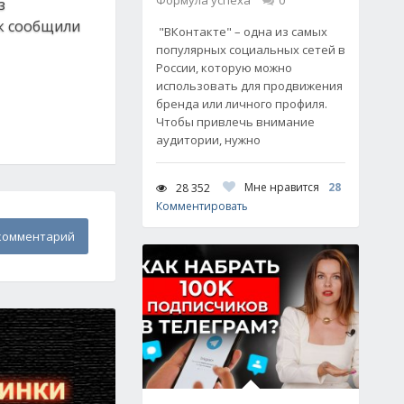
Формула успеха
0
з
ак сообщили
"ВКонтакте" – одна из самых
популярных социальных сетей в
России, которую можно
использовать для продвижения
бренда или личного профиля.
Чтобы привлечь внимание
аудитории, нужно
Мне нравится
28
28 352
Комментировать
комментарий