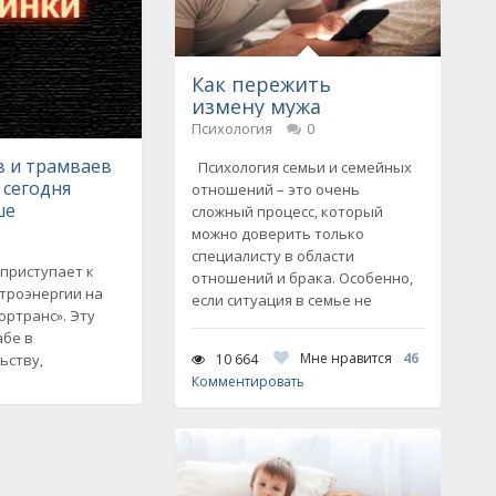
Как пережить
измену мужа
Психология
0
в и трамваев
Психология семьи и семейных
 сегодня
отношений – это очень
ше
сложный процесс, который
можно доверить только
специалисту в области
приступает к
отношений и брака. Особенно,
троэнергии на
если ситуация в семье не
ортранс». Эту
абе в
Мне нравится
46
10 664
ьству,
Комментировать