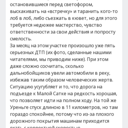
остановившиеся перед светофором,
выскакивать на «встречку» и таранить кого-то
лоб в лоб, либо съезжать в кювет, но для этого
требуется недюжее мастерство, чувство
ответственности за свои действия и попросту
смелость.
За месяц на этом участке произошло уже пять
серьезных ДТП (их фото, сделанные нашими
читателями, мы приводим ниже). При этом
даже сложно сосчитать, сколько
дальнобойщиков увели автомобили в реку,
избежав таким образом человеческих жертв.
Ситуацию усугубляет и то, что дорога на
подъезде к Малой Сатке на редкость хорошая,
что позволяет идти на полном ходу. На той же
Уреньге спуск длиною в 11 километров, но там
гораздо спокойнее, потому что из-за плохого
дорожного покрытия машинам приходится
ехать с корректной скоростью.