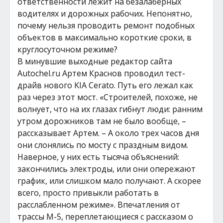
ответственности лежит на безалаберных
водителях и дорожных рабочих. Непонятно,
почему нельзя проводить ремонт подобных
объектов в максимально короткие сроки, в
круглосуточном режиме?
В минувшие выходные редактор сайта
Autochel.ru Артем Краснов проводил тест-
драйв нового KIA Cerato. Путь его лежал как
раз через этот мост. «Строителей, похоже, не
волнует, что на их глазах гибнут люди: ранним
утром дорожников там не было вообще, –
рассказывает Артем. – А около трех часов дня
они слонялись по мосту с праздным видом.
Наверное, у них есть тысяча объяснений:
закончились электроды, или они опережают
график, или слишком мало получают. А скорее
всего, просто привыкли работать в
расслабленном режиме». Впечатления от
трассы М-5, переплетающиеся с рассказом о