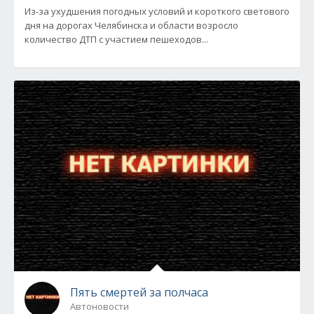
Из-за ухудшения погодных условий и короткого светового
дня на дорогах Челябинска и области возросло
количество ДТП с участием пешеходов...
Пять смертей за полчаса
Автоновости