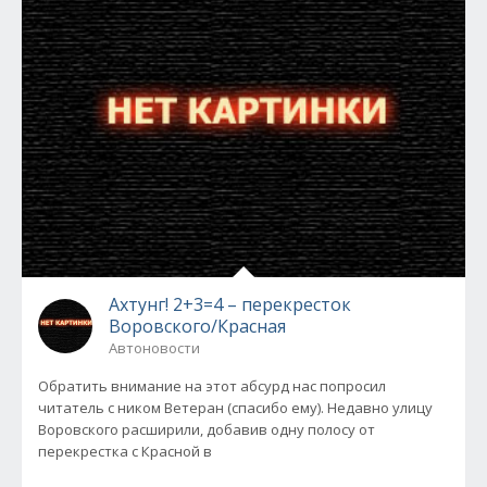
Ахтунг! 2+3=4 – перекресток
Воровского/Красная
Автоновости
Обратить внимание на этот абсурд нас попросил
читатель с ником Ветеран (спасибо ему). Недавно улицу
Воровского расширили, добавив одну полосу от
перекрестка с Красной в