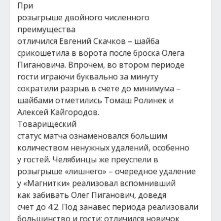
При
розыгрыше двойного численного
преимущества
отличился Евгений Скачков – шайба
срикошетила в ворота после броска Олега
Пигановича. Впрочем, во втором периоде
гости играючи буквально за минуту
сократили разрыв в счете до минимума –
шайбами отметились Томаш Ролинек и
Алексей Кайгородов.
Товарищеский
статус матча ознаменовался большим
количеством ненужных удалений, особенно
у гостей. Челябинцы же преуспели в
розыгрыше «лишнего» – очередное удаление
у «Магнитки» реализовал вспомнивший
как забивать Олег Пиганович, доведя
счет до 4:2. Под занавес периода реализовали
большинство и гости: отличился новичок