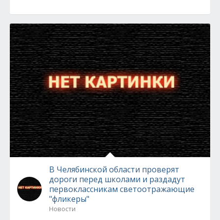
В Челябинской области проверят
дороги перед школами и раздадут
первоклассникам светоотражающие
"фликеры"
Новости