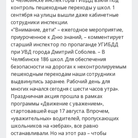
В Челябинске инспекторы ГИБДД взяли под
контроль пешеходные переходы у школ. 1
сентября на улицы вышли даже кабинетные
сотрудники инспекции.
«"Внимание, дети" – ежегодное мероприятие,
приуроченное к Дню знаний, – комментирует
старший инспектор по пропаганде УГИБДД
при УВД города Дмитрий Соболев. – В
Челябинске 186 школ. Для обеспечения
безопасности на дорогах к неконтролируемым
пешеходным переходам наши сотрудники
выдвинулись заранее. Рабочий день для
многих начался сегодня с шести часов утра».
Праздничная акция прошла в рамках
программы «Движение с уважением»,
стартовавшей еще 17 августа. Впрочем,
«уважительных» водителей, пропускающих
школьников на «зебрах», все равно
останавливали. Но на этот раз – чтобы