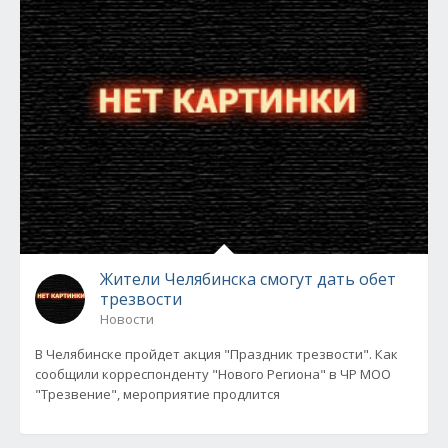
Жители Челябинска смогут дать обет
трезвости
Новости
В Челябинске пройдет акция "Праздник трезвости". Как
сообщили корреспонденту "Нового Региона" в ЧР МОО
"Трезвение", мероприятие продлится