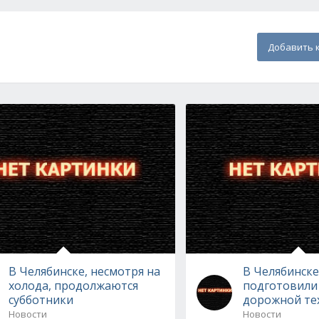
Добавить 
В Челябинске, несмотря на
В Челябинске
холода, продолжаются
подготовили
субботники
дорожной те
Новости
Новости