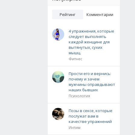
Рейтинг
Комментарии
4 упражнения, которые
следует выполнять
каждой женщине для
вытянутых, сухих
мышц.
Фитнес
Прости его и вернись:
почему и зачем
мужчины оправдывают
наших бывших
Психология
Позы в сексе, которые
послужат вам в
качестве упражнений
Интим