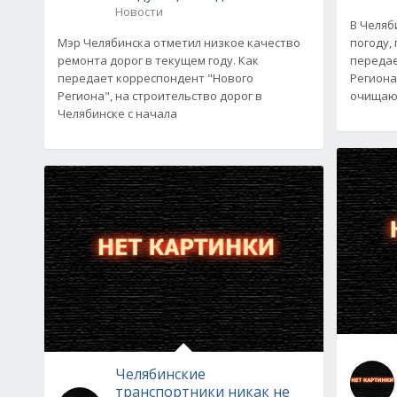
Новости
В Челяб
Мэр Челябинска отметил низкое качество
погоду,
ремонта дорог в текущем году. Как
передае
передает корреспондент "Нового
Региона
Региона", на строительство дорог в
очищают
Челябинске с начала
Челябинские
транспортники никак не