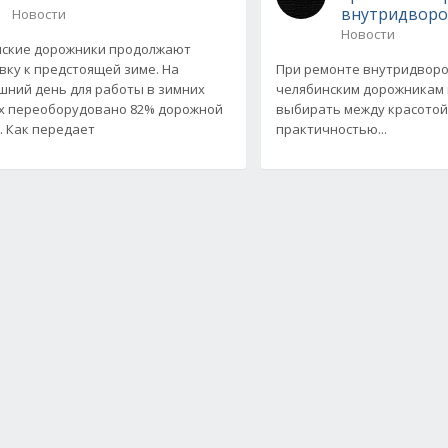
внутридворо
Новости
Новости
нские дорожники продолжают
вку к предстоящей зиме. На
При ремонте внутридвор
шний день для работы в зимних
челябинским дорожникам 
х переоборудовано 82% дорожной
выбирать между красотой
. Как передает
практичностью...