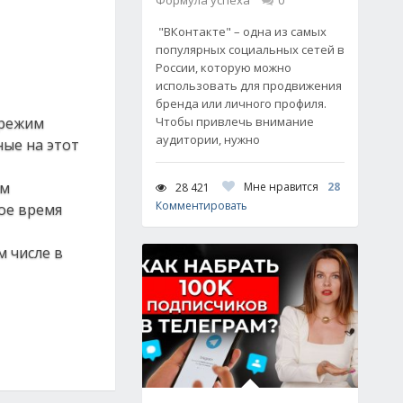
Формула успеха
0
"ВКонтакте" – одна из самых
популярных социальных сетей в
России, которую можно
использовать для продвижения
бренда или личного профиля.
 режим
Чтобы привлечь внимание
аудитории, нужно
ные на этот
ам
Мне нравится
28
28 421
Комментировать
ое время
м числе в