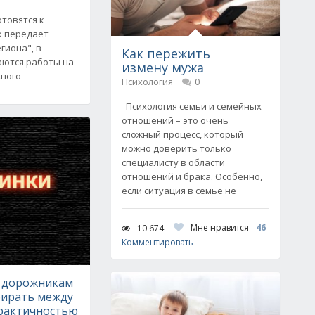
товятся к
к передает
гиона", в
Как пережить
аются работы на
измену мужа
жного
Психология
0
Психология семьи и семейных
отношений – это очень
сложный процесс, который
можно доверить только
специалисту в области
отношений и брака. Особенно,
если ситуация в семье не
Мне нравится
46
10 674
Комментировать
 дорожникам
бирать между
практичностью