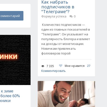
Как набрать
подписчиков в
"Телеграме"?
комментарий
Формула успеха
0
Количество подписчиков —
один из главных показателей в
"Телеграме". Он указывает на
популярность блогера и влияет
на доходы от монетизации.
Новичкам привлекать
фолловеров порой
Мне нравится
27
7 335
Комментировать
 к зиме
 более 60%
хники