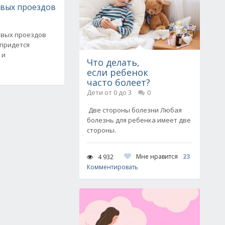
вых проездов
овых проездов
придется
 и
Что делать,
если ребенок
часто болеет?
Дети от 0 до 3
0
Две стороны болезни Любая
болезнь для ребенка имеет две
стороны.
Мне нравится
23
4 932
Комментировать