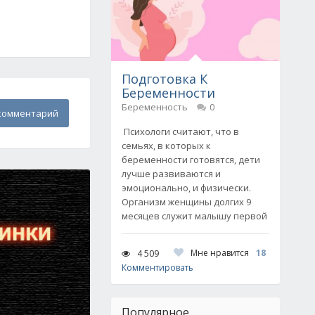
Подготовка К
Беременности
Беременность
0
комментарий
Психологи считают, что в
семьях, в которых к
беременности готовятся, дети
лучше развиваются и
эмоционально, и физически.
Организм женщины долгих 9
месяцев служит малышу первой
Мне нравится
18
4 509
Комментировать
Популярное