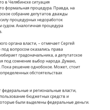
то в Челябинске ситуация
сто формальная процедура. Правда, на
рское собрание депутатов дважды
в силу процедурных недоработок
 судом. Аналогичная процедура
в.
го органа власти, – отмечает Сергей
ае под вопросом оказались права
избирает градоначальника, а депутатское
вя под сомнение выбор народа. Думаю,
. Пока решение однобокое. Может, стоит
 определенных обстоятельствах
т федеральные и региональные власти,
спользование бюджетных средств и
которые были выделены федеральные деньги.