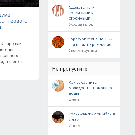
Сделать ноги
красивыми и
думе
стройными
ост первого
Уход за телом
а
Гороскоп Майя на 2022
нска прошли
год по дате рождения
внесению
Своими руками
ипального
жиданного не
Не пропустите
Как сохранить
молодость с помощью
воды
Диеты
Топ-5 женских ошибок в
сексе
Интим