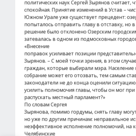
политических наук Сергей Зырянов считает, ч
спокойная. Принятие изменений в Устав – чи
Южном Урале уже существует прецедент: озе
попыталось отправить главу в отставку, но 
решение было отклонено Озерским городским
затевалась в одном из подмосковных городо
«Внесение
поправок усиливает позиции представительно
Зырянов. – С моей точки зрения, в этом случ
граждан, которые выбирали мэра. Население 
собрание может его отозвать, тем самым ста
законодатели не до конца оценили ситуацию
усилить полномочия главы, чтобы он мог при
распускать местный парламент?»
По словам Сергея
Зырянова, помимо гордумы, снять главу могу
но уже по другим причинам: неправильное и
неэффективное исполнение полномочий, на 
Челябинские