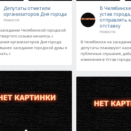
Депутаты отметили
В Челябинск
организаторов Дня города
устав города
отправлять м
Новости
отставку
заседание Челябинской городской
Новости
твертого созыва началось c
ения организаторов Дня города.
В Челябинске на заседан
яшнее заседание городской думы я
депутаты планируют наз
чать с
публичные слушания, даб
изменения в Устав города.