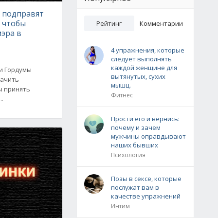
е подправят
, чтобы
Рейтинг
Комментарии
эра в
4 упражнения, которые
следует выполнять
каждой женщине для
ии Гордумы
вытянутых, сухих
начить
мышц.
ы принять
Фитнес
..
Прости его и вернись:
почему и зачем
мужчины оправдывают
наших бывших
Психология
Позы в сексе, которые
послужат вам в
качестве упражнений
Интим