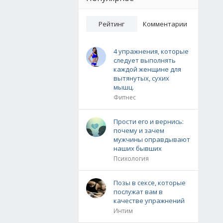
Рейтинг
Комментарии
4 упражнения, которые
следует выполнять
каждой женщине для
вытянутых, сухих
мышц.
Фитнес
Прости его и вернись:
почему и зачем
мужчины оправдывают
наших бывших
Психология
Позы в сексе, которые
послужат вам в
качестве упражнений
Интим