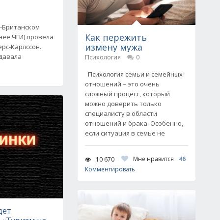
ко-Британском
Как пережить
нее ЧГИ) провела
измену мужа
ерс-Карлссон.
одавала
Психология
0
Психология семьи и семейных
отношений – это очень
сложный процесс, который
можно доверить только
специалисту в области
отношений и брака. Особенно,
если ситуация в семье не
Мне нравится
46
10 670
Комментировать
дет