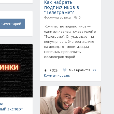
Как набрать
подписчиков в
"Телеграме"?
Формула успеха
0
комментарий
Количество подписчиков —
один из главных показателей в
"Телеграме". Он указывает на
популярность блогера и влияет
на доходы от монетизации.
Новичкам привлекать
фолловеров порой
Мне нравится
27
7 328
Комментировать
ла
ый эксперт