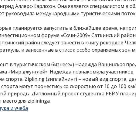
грид Аллерс-Карлссон. Она является специалистом в об
лет руководила международными туристическими поток
орые планируется запустить в ближайшее время, напри
 инвестиционном форуме «Сочи-2009» Саткинский район
Саткинский район следует занести в книгу рекордов Чел
раткуль, и занесенные в список особо охраняемых зон 
мент в туристическом бизнесе») Надежда Ващинская пре
ыха «Мир джунглей». Надежда познакомила участников
спорта. Ziplining (зиплайнинг) – новый вид спорта, 
порта могут пронестись со скоростью от 10 до 100 км/
ой природы. Дипломный проект студентка РБИУ плани
есто для zipliningа.
ука и учеба