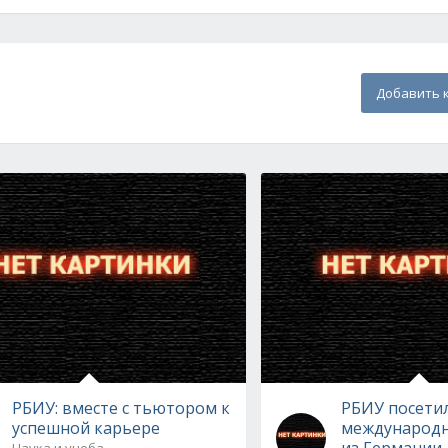
Добавить 
РБИУ: вместе с тьютором к
РБИУ посети
успешной карьере
международн
из Германии
Наука и учеба