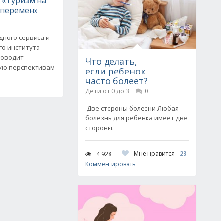
 «Туризм на
 перемен»
ного сервиса и
го института
роводит
Что делать,
ую перспективам
если ребенок
часто болеет?
Дети от 0 до 3
0
Две стороны болезни Любая
болезнь для ребенка имеет две
стороны.
Мне нравится
23
4 928
Комментировать