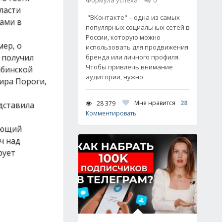
Формула успеха
0
ласти
"ВКонтакте" – одна из самых
ами в
популярных социальных сетей в
России, которую можно
мер, о
использовать для продвижения
 получил
бренда или личного профиля.
Чтобы привлечь внимание
ябинской
аудитории, нужно
мира Пороги,
Мне нравится
28
28 379
дставила
Комментировать
дающий
ч над
рует