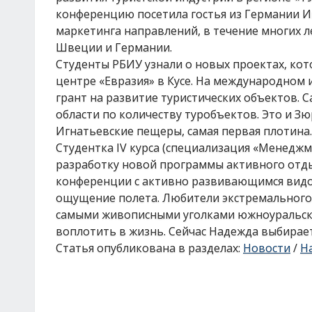
конференцию посетила гостья из Германии Ин
маркетинга направлений, в течение многих 
Швеции и Германии.
Студенты РБИУ узнали о новых проектах, кот
центре «Евразия» в Кусе. На международном
грант на развитие туристических объектов. 
области по количеству туробъектов. Это и Зю
Игнатьевские пещеры, самая первая плотина.
Студентка IV курса (специализация «Менедж
разработку новой программы активного отд
конференции с активно развивающимся видом 
ощущение полета. Любители экстремального с
самыми живописными уголками южноуральск
воплотить в жизнь. Сейчас Надежда выбирает м
Статья опубликована в разделах:
Новости
/
На