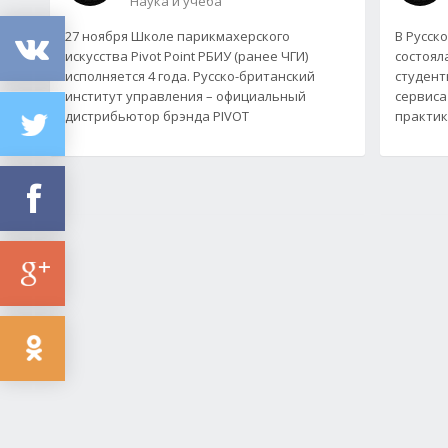
Наука и учеба
27 ноября Школе парикмахерского
В Русск
искусства Pivot Point РБИУ (ранее ЧГИ)
состоял
исполняется 4 года. Русско-британский
студент
институт управления – официальный
сервиса
дистрибьютор брэнда PIVOT
практик