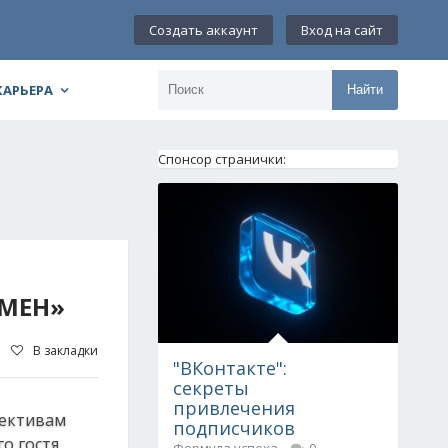
Создать аккаунт
Вход на сайт
КАРЬЕРА
Найти
Спонсор странички:
ЕМЕН»
В закладки
"ВКонтакте":
секреты
привлечения
пективам
подписчиков
о гостя