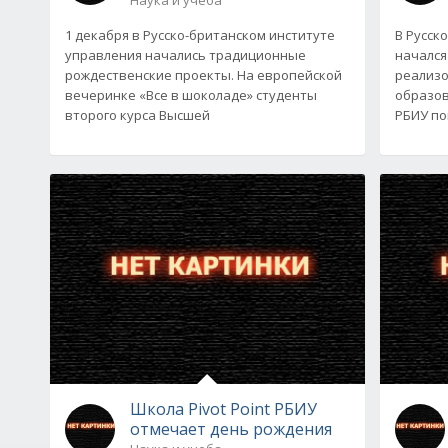
1 декабря в Русско-британском институте
В Русск
управления начались традиционные
начался
рождественские проекты. На европейской
реализ
вечеринке «Все в шоколаде» студенты
образов
второго курса Высшей
РБИУ по
Школа Pivot Point РБИУ
отмечает день рождения