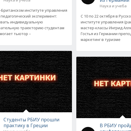
Наука и учеба
о-Британском институте управления
 педагогический эксперимент:
С 10 по 22 октября в Русс
овать индивидуальную
институте управления (ра
ательную траекторию студентам
мастер-классы Ингрид Алл
могает тьютор –
Гостья из Германии преп
маркетинг в туризме
Студенты РБИУ прошли
практику в Греции
В РБИУ прой