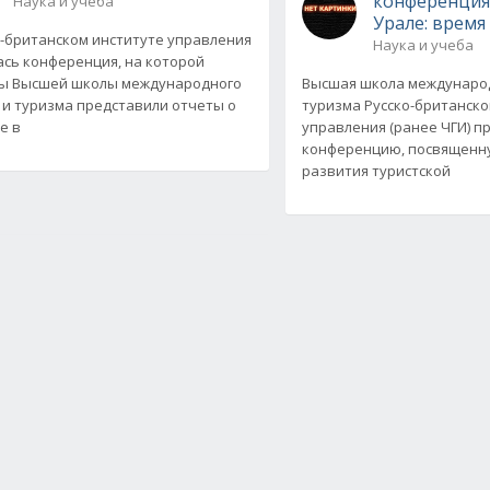
конференция
Наука и учеба
Урале: время
о-британском институте управления
Наука и учеба
ась конференция, на которой
ы Высшей школы международного
Высшая школа международ
 и туризма представили отчеты о
туризма Русско-британско
е в
управления (ранее ЧГИ) п
конференцию, посвященн
развития туристской