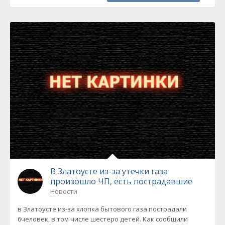
В Златоусте из-за утечки газа
произошло ЧП, есть пострадавшие
Новости
в Златоусте из-за хлопка бытового газа пострадали
6человек, в том числе шестеро детей. Как сообщили