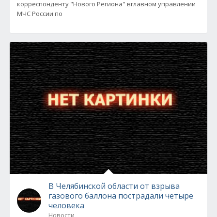
корреспонденту "Нового Региона" вглавном управлении
МЧС России по
В Челябинской области от взрыва
газового баллона пострадали четыре
человека
Новости