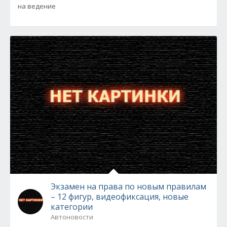
на ведение
Экзамен на права по новым правилам
– 12 фигур, видеофиксация, новые
категории
Автоновости