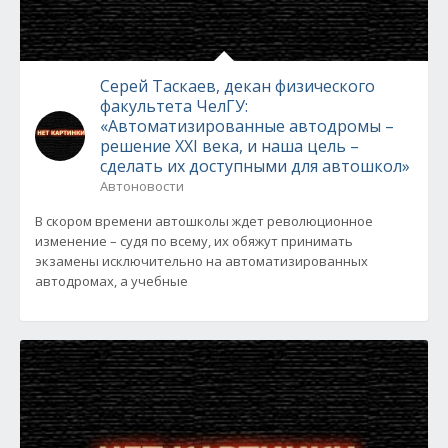
Серей Таскаев, декан физического
факультета ЧелГУ:
«Автоматизированные автодромы –
решение XXI века, и наша цель –
сделать их доступными для автошкол»
Автоновости
В скором времени автошколы ждет революционное
изменение – судя по всему, их обяжут принимать
экзамены исключительно на автоматизированных
автодромах, а учебные