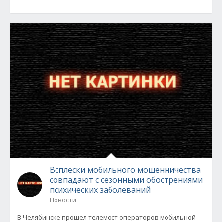
Всплески мобильного мошенничества
совпадают с сезонными обострениями
психических заболеваний
Новости
В Челябинске прошел телемост операторов мобильной