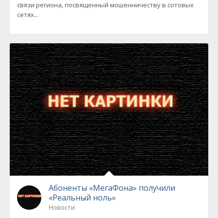
связи региона, посвященный мошенничеству в сотовых
сетях...
Абоненты «МегаФона» получили
«Реальный ноль»
Новости