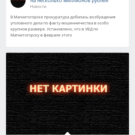
на несколько миллионов рублей
Новости
В Магнитогорске прокуратура добилась возбуждения
уголовного дела по факту мошенничества в особо
крупном размере. Установлено, что в УВД по
Магнитогорску в феврале этого