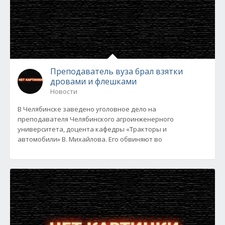
Преподаватель вуза брал взятки
дровами и флешками
Новости
В Челябинске заведено уголовное дело на
преподавателя Челябинского агроинженерного
университета, доцента кафедры «Тракторы и
автомобили» В. Михайлова. Его обвиняют во