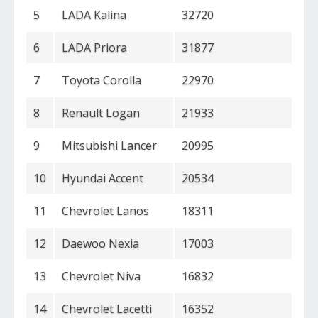
5
LADA Kalina
32720
6
LADA Priora
31877
7
Toyota Corolla
22970
8
Renault Logan
21933
9
Mitsubishi Lancer
20995
10
Hyundai Accent
20534
11
Chevrolet Lanos
18311
12
Daewoo Nexia
17003
13
Chevrolet Niva
16832
14
Chevrolet Lacetti
16352