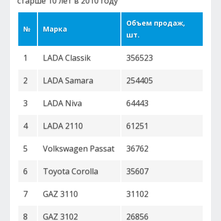
старше 10 лет в 2010 году
Объем продаж,
№
Марка
шт.
1
LADA Classik
356523
2
LADA Samara
254405
3
LADA Niva
64443
4
LADA 2110
61251
5
Volkswagen Passat
36762
6
Toyota Corolla
35607
7
GAZ 3110
31102
8
GAZ 3102
26856