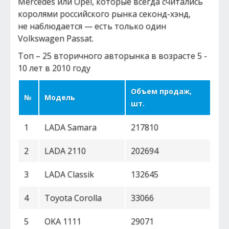
Mercedes или Opel, которые всегда считались
королями российского рынка секонд-хэнд,
не наблюдается — есть только один
Volkswagen Passat.
Топ – 25 вторичного авторынка в возрасте 5 -
10 лет в 2010 году
Объем продаж,
№
Модель
шт.
1
LADA Samara
217810
2
LADA 2110
202694
3
LADA Classik
132645
4
Toyota Corolla
33066
5
OKA 1111
29071