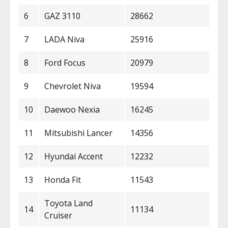
6
GAZ 3110
28662
7
LADA Niva
25916
8
Ford Focus
20979
9
Chevrolet Niva
19594
10
Daewoo Nexia
16245
11
Mitsubishi Lancer
14356
12
Hyundai Accent
12232
13
Honda Fit
11543
Toyota Land
14
11134
Cruiser