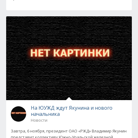
На ЮУЖД ждут Якунина и нового
начальника
Новости
Завтра, 6 ноября, президент ОАО «РЖД» Владимир Якунин
представит коллективу Южно-Уральской железной