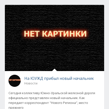
На ЮУЖД прибыл новый начальник
Новости
Сегодня коллективу Южно-Уральской железной дороги
официально представлен новый начальник. Как
передает корреспондент "Нового Региона", место
прежнего