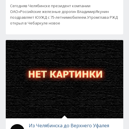
Сегодняв Челябинске президент компании
ОАО«Российские железные дороги» ВладимирЯкунин
поздравляет ЮУЖД с 75-летнимюбилеем.Утромглава РЖД
открыл в Чебаркуле новое
Из Челябинска до Верхнего Уфалея