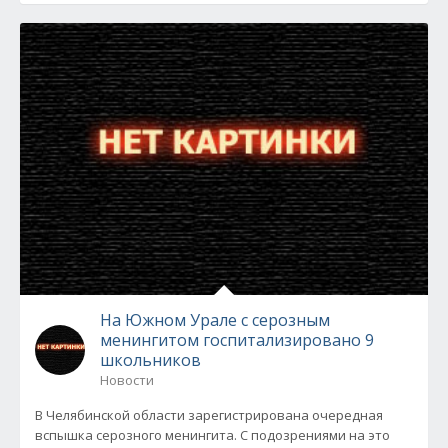
На Южном Урале с серозным
менингитом госпитализировано 9
школьников
Новости
В Челябинской области зарегистрирована очередная
вспышка серозного менингита. С подозрениями на это