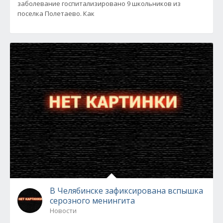
заболевание госпитализировано 9 школьников из
поселка Полетаево. Как
В Челябинске зафиксирована вспышка
серозного менингита
Новости