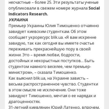
несчастные – более 25. Эти результаты ученые
опубликовали в свежем номере журнала
Social
Indicators Research.
УКРАИНА
Премьер Украины Юлия Тимошенко отчаянно
завидует киевским студенткам. Об этом
сообщает укроресурс blik.ua. «Я вам искренне
завидую, так как сегодня вы имеете счастье
переживать прекраснейшую пору в своей
жизни. Это – время любви, бодрости,
достойных и некорыстных поступков… Быть
студентом намного веселее, чем премьер-
министром», – сказала Тимошенко.
Как выяснил blik.ua, на Украине зависть –
весьма распространенное чувство. Студентки
в этом смысле не исключение. Они тоже
завидуют Тимошенко, мечтая о ее нарядах и
драгоценностях.
31-летний киевлянин Юрий Латенко, впрочем,