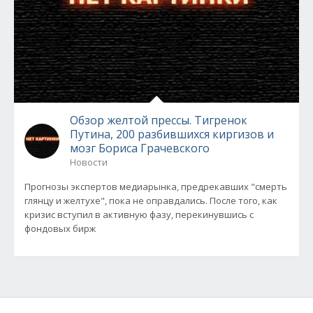
Обзор желтой прессы. Тигренок
Путина, 200 разбившихся киргизов и
мозг Бориса Грачевского
Новости
Прогнозы экспертов медиарынка, предрекавших "смерть
глянцу и желтухе", пока не оправдались. После того, как
кризис вступил в активную фазу, перекинувшись с
фондовых бирж