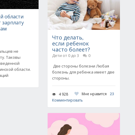
й области
 зарплату
чам
Что делать,
если ребенок
часто болеет?
альцев не
Дети от 0 до 3
0
ту. Таковы
оведенной
Две стороны болезни Любая
инской области.
болезнь для ребенка имеет две
заций
стороны.
Мне нравится
23
4 928
Комментировать