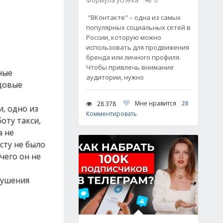
Формула успеха
0
"ВКонтакте" – одна из самых
популярных социальных сетей в
России, которую можно
использовать для продвижения
бренда или личного профиля.
Чтобы привлечь внимание
ные
аудитории, нужно
удовые
Мне нравится
28
28 378
, одно из
Комментировать
оту такси,
а не
сту не было
чего он не
рушения