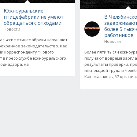
Южноуральские
птицефабрики не умеют
В Челябинско
обращаться с отходами
задерживают
более 5 тыся
Новости
работников
альские птицефабрики нарушают
Новости
охранное законодательство. Как
и корреспонденту "Нового
Более пяти тысяч южноур
" в пресс-службе южноуральского
получают вовремя зарпла
однадзора, на
результаты проверки, пр
инспекцией труда в Челяб
Как оказалось, 57 органи