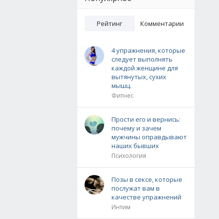
Рейтинг
Комментарии
4 упражнения, которые
следует выполнять
каждой женщине для
вытянутых, сухих
мышц.
Фитнес
Прости его и вернись:
почему и зачем
мужчины оправдывают
наших бывших
Психология
Позы в сексе, которые
послужат вам в
качестве упражнений
Интим