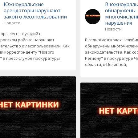
Южноуральские
В южноураль
арендаторы нарушают
обнаружены
закон о лесопользовании
многочислен
нарушения
Новости
Новости
оры лесных угодий в
тровском районе нарушают
В сельских школах Челяби
ательство о лесопользовании. Как
обнаружены многочислен
и корреспонденту "Нового
законодательства. Как с
" в пресс-службе прокуратуры
Региону" в прокуратуре Ч
области, в Целинной,