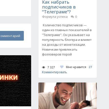
Как набрать
подписчиков в
"Телеграме"?
Формула успеха
0
Количество подписчиков —
один из главных показателей в
"Телеграме". Он указывает на
комментарий
популярность блогера и влияет
на доходы от монетизации.
Новичкам привлекать
фолловеров порой
Мне нравится
27
7 327
Комментировать