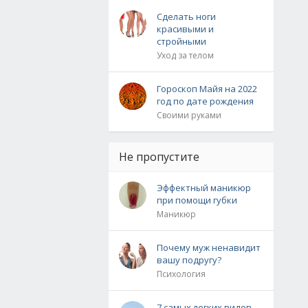
Сделать ноги
красивыми и
стройными
Уход за телом
Гороскоп Майя на 2022
год по дате рождения
Своими руками
Не пропустите
Эффектный маникюр
при помощи губки
Маникюр
Почему муж ненавидит
вашу подругу?
Психология
7 самых легких видов