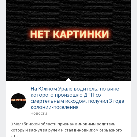
На Южном Урале водитель, по вине
которого произошло ДТП со
смертельным исходом, получил 3 года
колонии-поселения
Новости
В Челябинской области признан виновным водитель,
который заснул за рулем и стал виновником серьезного
ДТП...