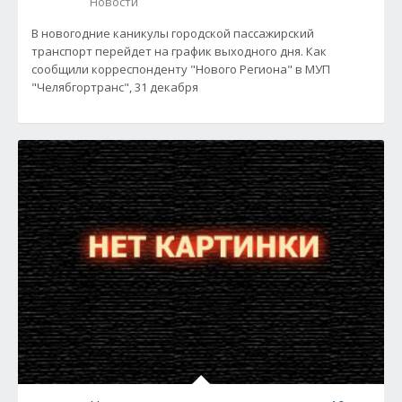
Новости
В новогодние каникулы городской пассажирский
транспорт перейдет на график выходного дня. Как
сообщили корреспонденту "Нового Региона" в МУП
"Челябгортранс", 31 декабря