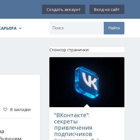
Создать аккаунт
Вход на сайт
КАРЬЕРА
Найти
Спонсор странички:
В закладки
"ВКонтакте":
секреты
привлечения
на
подписчиков
 будущем