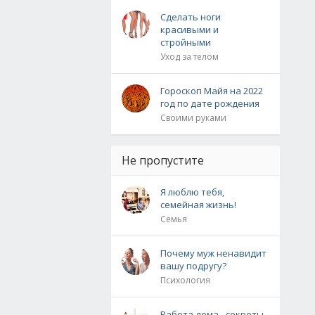
Сделать ноги
красивыми и
стройными
Уход за телом
Гороскоп Майя на 2022
год по дате рождения
Своими руками
Не пропустите
Я люблю тебя,
семейная жизнь!
Семья
Почему муж ненавидит
вашу подругу?
Психология
Работа дома - секреты