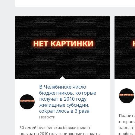
В Челябинске число
бюджетников, которые
получат в 2010 году
жилищные субсидии,
сократилось в 3 раза
Правите
Новости
направи
30 семей челябинских бюджетников
зарплат
получат в 2010 году социальные выплаты
ноябрь-