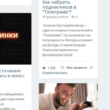
Как набрать
подписчиков в
"Телеграме"?
Формула успеха
0
Количество подписчиков —
один из главных показателей в
"Телеграме". Он указывает на
популярность блогера и влияет
на доходы от монетизации.
Новичкам привлекать
фолловеров порой
Мне нравится
27
7 325
сти начали
Комментировать
ть в связи с
м совещании у
 дал поручение
ные
 2009 год,