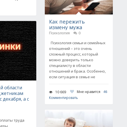
Как пережить
измену мужа
Психология
0
Психология семьи и семейных
отношений – это очень
сложный процесс, который
можно доверить только
специалисту в области
отношений и брака. Особенно,
если ситуация в семье не
й области
Мне нравится
46
10 669
джетникам
Комментировать
 декабря, а с
 оплаты труда
феры