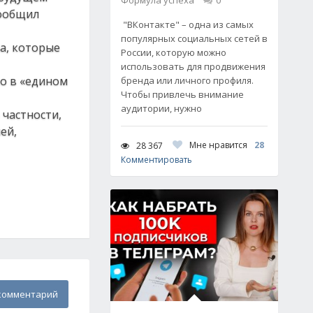
Формула успеха
0
сообщил
"ВКонтакте" – одна из самых
популярных социальных сетей в
а, которые
России, которую можно
использовать для продвижения
ко в «едином
бренда или личного профиля.
Чтобы привлечь внимание
аудитории, нужно
 частности,
ей,
Мне нравится
28
28 367
Комментировать
комментарий