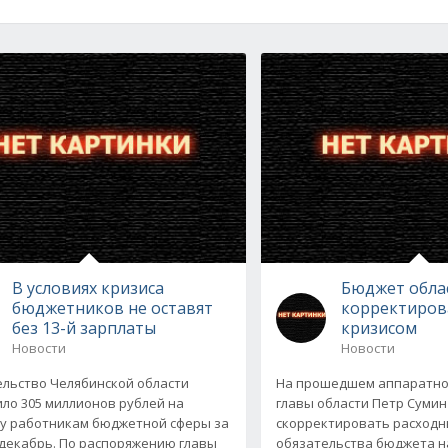
В условиях кризиса
Бюджет обла
бюджетников не оставят
корректирова
без 13-й зарплаты
кризисом
Новости
Новости
льство Челябинской области
На прошедшем аппаратно
ло 305 миллионов рублей на
главы области Петр Сумин
у работникам бюджетной сферы за
скорректировать расход
декабрь. По распоряжению главы
обязательства бюджета на