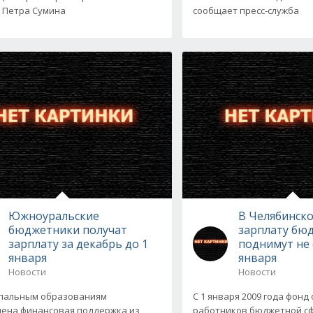
 Петра Сумина
сообщает пресс-служба
Южноуральские
В Челябинско
бюджетники получат
зарплату бю
зарплату за декабрь до 1
поднимут не с
января
января
Новости
Новости
пальным образованиям
С 1 января 2009 года фонд
ена финансовая поддержка из
работников бюджетной с