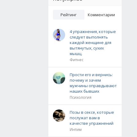
Рейтинг
Комментарии
4 упражнения, которые
следует выполнять
каждой женщине для
вытянутых, сухих
мышц.
Фитнес
Прости его и вернись:
почему и зачем
мужчины оправдывают
наших бывших
Психология
Позы в сексе, которые
послужат вам в
качестве упражнений
Интим