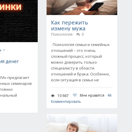
Как пережить
измену мужа
Психология
0
Психология семьи и семейных
ь –
отношений – это очень
сложный процесс, который
ия денег
можно доверить только
специалисту в области
отношений и брака. Особенно,
ЛЛА» предлагает
если ситуация в семье не
анных семинаров
стоянно
ональный
Мне нравится
46
10 667
Комментировать