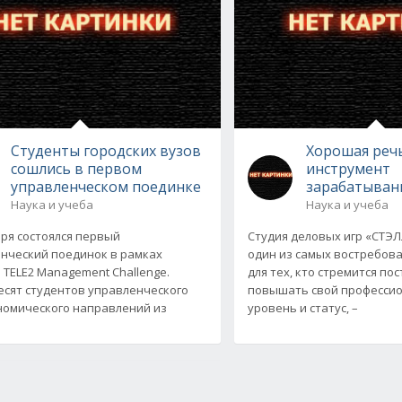
Студенты городских вузов
Хорошая реч
сошлись в первом
инструмент
управленческом поединке
зарабатыван
Наука и учеба
Наука и учеба
бря состоялся первый
Студия деловых игр «СТЭ
нческий поединок в рамках
один из самых востребов
 TELE2 Management Challenge.
для тех, кто стремится по
сят студентов управленческого
повышать свой професси
номического направлений из
уровень и статус, –