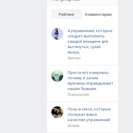
Рейтинг
Комментарии
4 упражнения, которые
следует выполнять
каждой женщине для
вытянутых, сухих
мышц.
Фитнес
Прости его и вернись:
почему и зачем
мужчины оправдывают
наших бывших
Психология
Позы в сексе, которые
послужат вам в
качестве упражнений
Интим