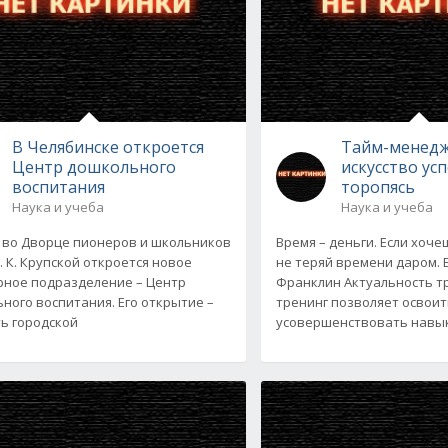
В Челябинске откроется
Тайм-менедж
Центр дошкольного
искусство ус
воспитания
торопясь
Наука и учеба
Наука и учеба
 во Дворце пионеров и школьников
Время – деньги. Если хоче
. К. Крупской откроется новое
не теряй времени даром.
рное подразделение – Центр
Франклин Актуальность т
ного воспитания. Его открытие –
тренинг позволяет освоит
ть городской
усовершенствовать навы