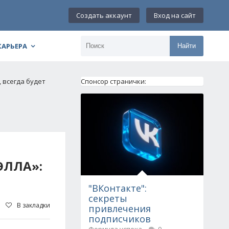
Создать аккаунт
Вход на сайт
КАРЬЕРА
Найти
 всегда будет
Спонсор странички:
ЭЛЛА»:
"ВКонтакте":
секреты
В закладки
привлечения
подписчиков