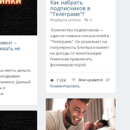
Как набрать
подписчиков в
"Телеграме"?
Формула успеха
0
Количество подписчиков —
один из главных показателей в
"Телеграме". Он указывает на
мент –
популярность блогера и влияет
певать не
на доходы от монетизации.
Новичкам привлекать
фолловеров порой
шь иметь деньги,
 Бенджамин
Мне нравится
27
7 324
ренинга: Данный
Комментировать
ь и
ки