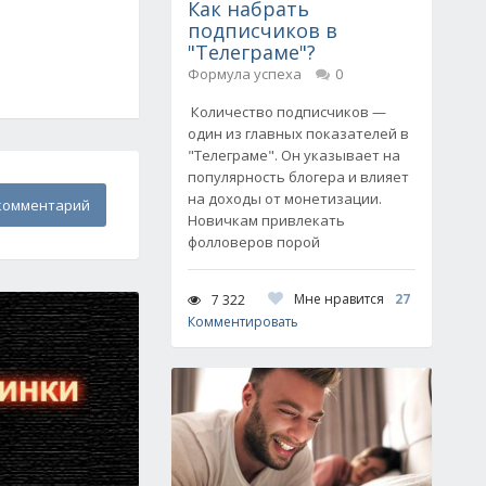
Как набрать
подписчиков в
"Телеграме"?
Формула успеха
0
Количество подписчиков —
один из главных показателей в
"Телеграме". Он указывает на
популярность блогера и влияет
на доходы от монетизации.
комментарий
Новичкам привлекать
фолловеров порой
Мне нравится
27
7 322
Комментировать