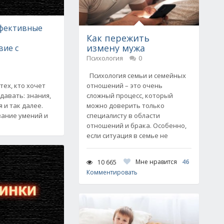
ффективные
Как пережить
измену мужа
вие с
Психология
0
Психология семьи и семейных
тех, кто хочет
отношений – это очень
давать: знания,
сложный процесс, который
я и так далее.
можно доверить только
вание умений и
специалисту в области
отношений и брака. Особенно,
если ситуация в семье не
Мне нравится
46
10 665
Комментировать