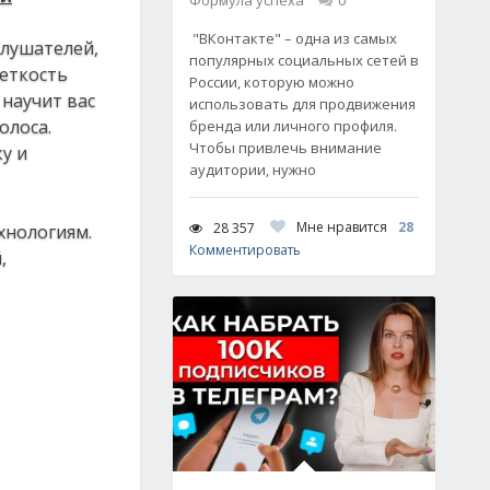
Формула успеха
0
"ВКонтакте" – одна из самых
слушателей,
популярных социальных сетей в
меткость
России, которую можно
 научит вас
использовать для продвижения
олоса.
бренда или личного профиля.
Чтобы привлечь внимание
у и
аудитории, нужно
Мне нравится
28
28 357
хнологиям.
Комментировать
,