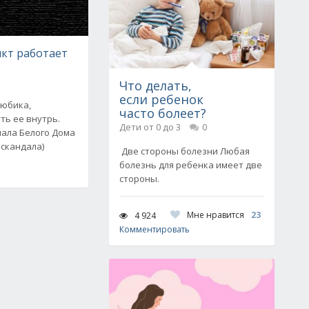
икт работает
Что делать,
если ребенок
тюбика,
часто болеет?
ть ее внутрь.
Дети от 0 до 3
0
онала Белого Дома
 скандала)
Две стороны болезни Любая
болезнь для ребенка имеет две
стороны.
Мне нравится
23
4 924
Комментировать