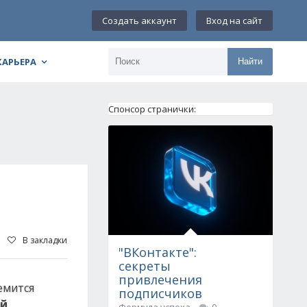
Создать аккаунт
Вход на сайт
КАРЬЕРА
Найти
Спонсор странички:
В закладки
"ВКонтакте":
секреты
привлечения
емится
подписчиков
ой