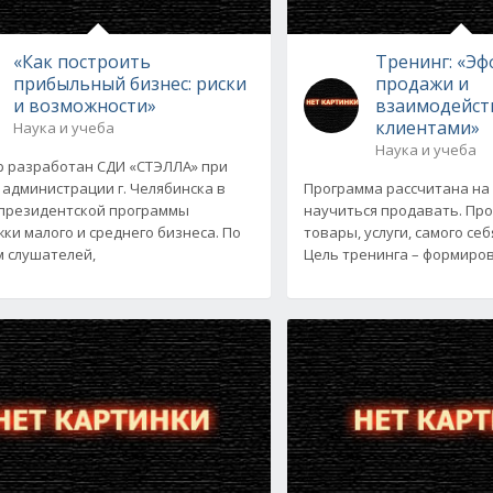
«Как построить
Тренинг: «Э
прибыльный бизнес: риски
продажи и
и возможности»
взаимодейст
клиентами»
Наука и учеба
Наука и учеба
 разработан СДИ «СТЭЛЛА» при
 администрации г. Челябинска в
Программа рассчитана на 
президентской программы
научиться продавать. Про
ки малого и среднего бизнеса. По
товары, услуги, самого себ
 слушателей,
Цель тренинга – формиро