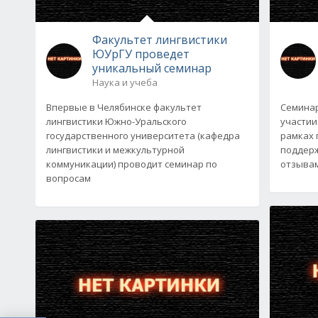
Факультет лингвистики
ЮУрГУ проведет
уникальный семинар
Наука и учеба
Впервые в Челябинске факультет
Семинар
лингвистики Южно-Уральского
участии
государственного университета (кафедра
рамках 
лингвистики и межкультурной
поддерж
коммуникации) проводит семинар по
отзывам
вопросам