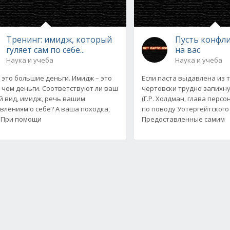
Тренинг: имидж, который
Пусть конфл
гуляет сам по себе...
на вас
Наука и учеба
Наука и учеба
 это большие деньги. Имидж – это
Если паста выдавлена из 
 чем деньги. Соответствуют ли ваш
чертовски трудно запихну
 вид, имидж, речь вашим
(Г.Р. Холдман, глава перс
влениям о себе? А ваша походка,
по поводу Уотергейтского
 При помощи
Предоставленные самим