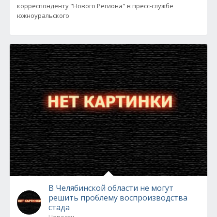
корреспонденту "Нового Региона" в пресс-службе
южноуральского
В Челябинской области не могут
решить проблему воспроизводства
стада