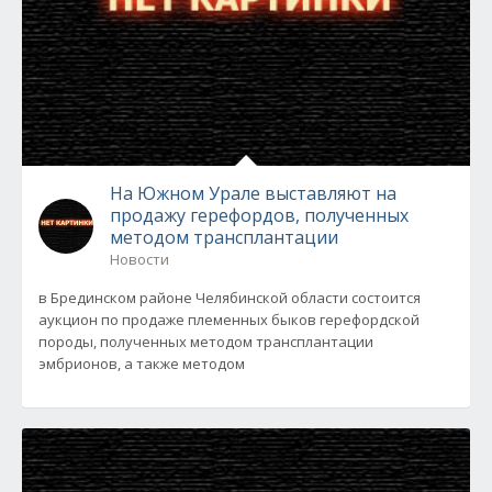
На Южном Урале выставляют на
продажу герефордов, полученных
методом трансплантации
Новости
в Брединском районе Челябинской области состоится
аукцион по продаже племенных быков герефордской
породы, полученных методом трансплантации
эмбрионов, а также методом