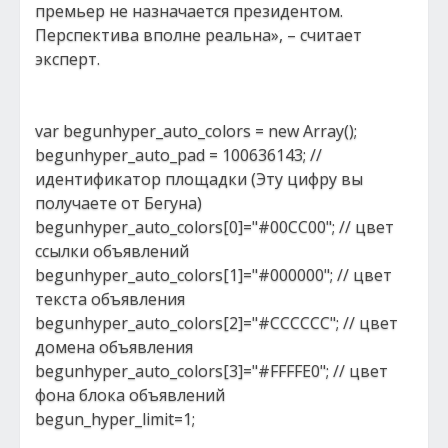
премьер не назначается президентом.
Перспектива вполне реальна», – считает
эксперт.
var begunhyper_auto_colors = new Array();
begunhyper_auto_pad = 100636143; //
идентификатор площадки (Эту цифру вы
получаете от Бегуна)
begunhyper_auto_colors[0]="#00CC00"; // цвет
ссылки объявлений
begunhyper_auto_colors[1]="#000000"; // цвет
текста объявления
begunhyper_auto_colors[2]="#CCCCCC"; // цвет
домена объявления
begunhyper_auto_colors[3]="#FFFFE0"; // цвет
фона блока объявлений
begun_hyper_limit=1;