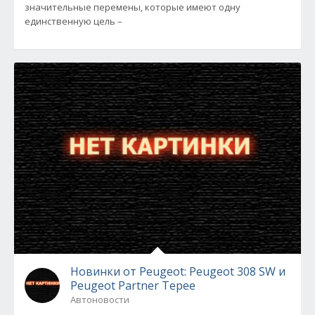
значительные перемены, которые имеют одну
единственную цель –
Новинки от Peugeot: Peugeot 308 SW и
Peugeot Partner Tepee
Автоновости