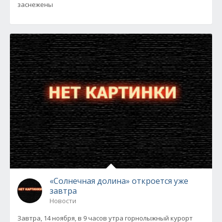
заснежены
«Солнечная долина» откроется уже
завтра
Новости
Завтра, 14 ноября, в 9 часов утра горнолыжный курорт