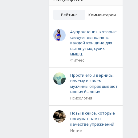
Рейтинг
Комментарии
4 упражнения, которые
следует выполнять
каждой женщине для
вытянутых, сухих
мышц.
Фитнес
Прости его и вернись:
почему и зачем
мужчины оправдывают
наших бывших
Психология
Позы в сексе, которые
послужат вам в
качестве упражнений
Интим