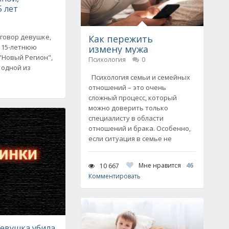
5 лет
иговор девушке,
Как пережить
 15-летнюю
измену мужа
 "Новый Регион",
Психология
0
 одной из
Психология семьи и семейных
отношений – это очень
сложный процесс, который
можно доверить только
специалисту в области
отношений и брака. Особенно,
если ситуация в семье не
Мне нравится
46
10 667
Комментировать
евушка убила