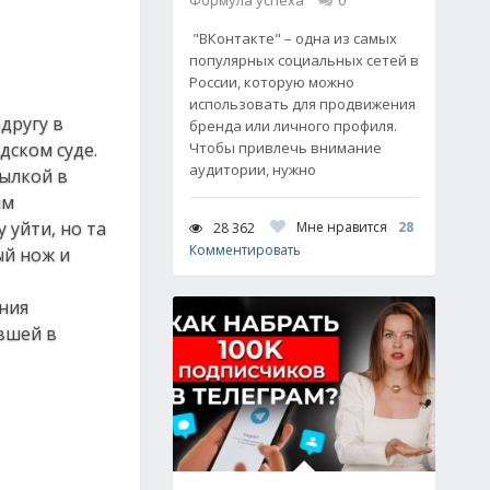
Формула успеха
0
"ВКонтакте" – одна из самых
популярных социальных сетей в
России, которую можно
использовать для продвижения
другу в
бренда или личного профиля.
дском суде.
Чтобы привлечь внимание
аудитории, нужно
ылкой в
им
 уйти, но та
Мне нравится
28
28 362
Комментировать
ый нож и
ения
вшей в