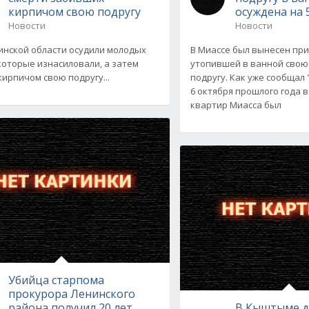
кирпичом свою подругу
осуждена на 
Новости
Новости
инской области осудили молодых
В Миассе был вынесен пр
которые изнасиловали, а затем
утопившей в ванной свою
кирпичом свою подругу...
подругу. Как уже сообщал
6 октября прошлого года в
квартир Миасса был
Убийца старпома
прокурора Ленинского
района получил 20 лет
В Кыштыме д