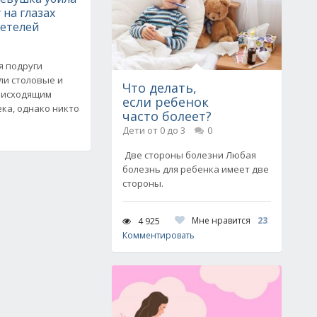
 на глазах
детелей
я подруги
шли столовые и
Что делать,
оисходящим
если ребенок
ка, однако никто
часто болеет?
Дети от 0 до 3
0
Две стороны болезни Любая
болезнь для ребенка имеет две
стороны.
Мне нравится
23
4 925
Комментировать