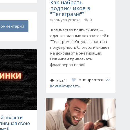
Как набрать
подписчиков в
"Телеграме"?
Формула успеха
0
комментарий
Количество подписчиков —
один из главных показателей в
"Телеграме". Он указывает на
популярность блогера и влияет
на доходы от монетизации.
Новичкам привлекать
фолловеров порой
Мне нравится
27
7 324
Комментировать
й области
опившая свою
нной,