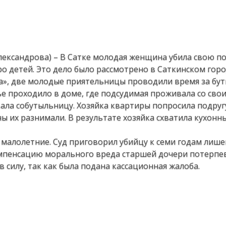
Александрова) – В Сатке молодая женщина убила свою по
о детей. Это дело было рассмотрено в Саткинском горо
а», две молодые приятельницы проводили время за бут
е проходило в доме, где подсудимая проживала со сво
ала собутыльницу. Хозяйка квартиры попросила подругу
ы их разнимали. В результате хозяйка схватила кухонн
х малолетние. Суд приговорил убийцу к семи годам лиш
омпенсацию морального вреда старшей дочери потерпе
в силу, так как была подана кассационная жалоба.