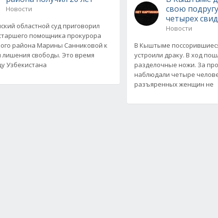
свою подругу
Новости
четырех сви
ский областной суд приговорил
Новости
старшего помощника прокурора
ого района Марины Санниковой к
В Кыштыме поссорившиес
м лишения свободы. Это время
устроили драку. В ход по
у Узбекистана
разделочные ножи. За пр
наблюдали четыре челове
разъяренных женщин не