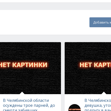
Добавить 
В Челябинской области
В Челябинско
осуждены трое парней, до
девушка, ут
смерти забивших
подругу в ва