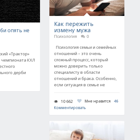
Как пережить
измену мужа
би опять не
Психология
0
Психология семьи и семейных
отношений – это очень
ский «Трактор»
сложный процесс, который
ч чемпионата КХЛ
можно доверить только
естного
специалисту в области
льного дерби
отношений и брака. Особенно,
если ситуация в семье не
Мне нравится
46
10 662
Комментировать