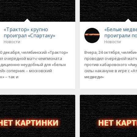
«Трактор» крупно
«Белые медв
проиграл «Спартаку»
проиграли п
Новости
Новости
10 декабря, челябинский «Трактор»
Вчера, 24 октября, челяби
л очередной матч чемпионата
проводил очередной мат
адиционно неудобный для «белых
против хабаровского «Аму
й» соперник – московский
силы накануне в игре с «А
» – так и
медведи»