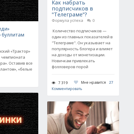
Как набрать
подписчиков в
"Телеграме"?
Формула успеха
0
еди»
Количество подписчиков —
о буллитам
один из главных показателей в
"Телеграме". Он указывает на
популярность блогера и влияет
нский «Трактор»
на доходы от монетизации.
ч чемпионата
Новичкам привлекать
ра». Оставив все
фолловеров порой
тлантом», «белые
Мне нравится
27
7 319
Комментировать