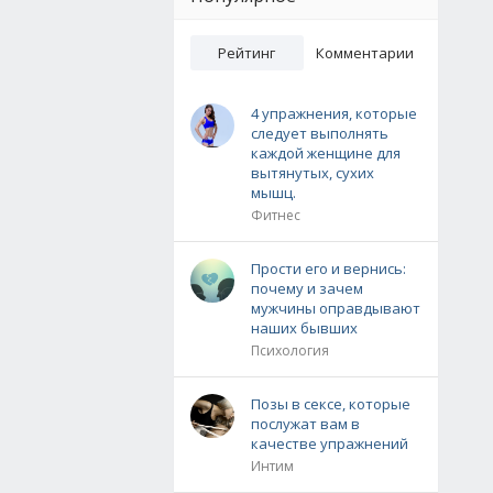
Рейтинг
Комментарии
4 упражнения, которые
следует выполнять
каждой женщине для
вытянутых, сухих
мышц.
Фитнес
Прости его и вернись:
почему и зачем
мужчины оправдывают
наших бывших
Психология
Позы в сексе, которые
послужат вам в
качестве упражнений
Интим