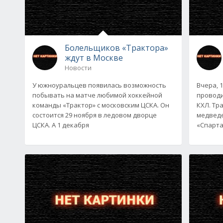
Болельщиков «Трактора»
ждут в Москве
Новости
У южноуральцев появилась возможность
Вчера, 
побывать на матче любимой хоккейной
проводи
команды «Трактор» с московским ЦСКА. Он
КХЛ. Тр
состоится 29 ноября в ледовом дворце
медведе
ЦСКА. А 1 декабря
«Спартак