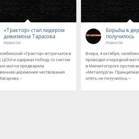
«Трактор» стал лидером
Борьбы в дер
дивизиона Тарасова
получилось
Новости
Новости
елябинский «Трактор» встречался в
Вчера, 4 октября, челябин
с ЦСКА и одержал победу со счетом
проводил очередной мат
чало матча предваряла
в Магнитогорске против м
венная церемония чествования
«Металлурга». Принципиа
Макарова –
опять не получилось –