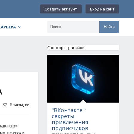
Создать аккаунт
Вход на сайт
КАРЬЕРА
Найти
Спонсор странички:
А
В закладки
"ВКонтакте":
секреты
привлечения
рактор»
подписчиков
 не похожи