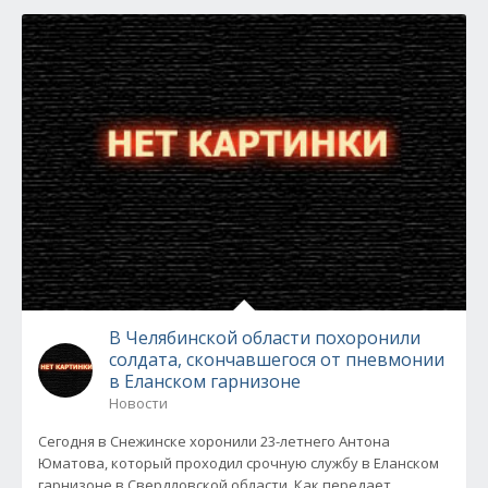
В Челябинской области похоронили
солдата, скончавшегося от пневмонии
в Еланском гарнизоне
Новости
Сегодня в Снежинске хоронили 23-летнего Антона
Юматова, который проходил срочную службу в Еланском
гарнизоне в Свердловской области. Как передает