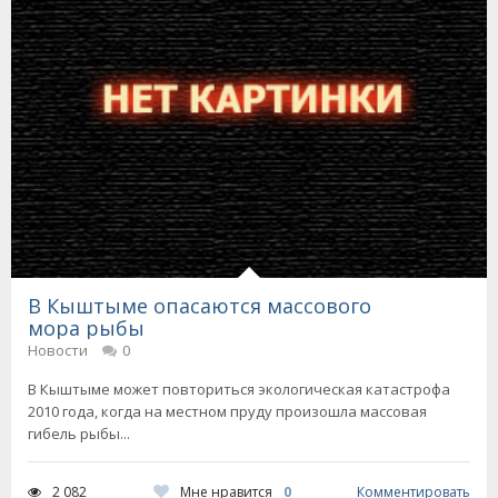
В Кыштыме опасаются массового
мора рыбы
Новости
0
В Кыштыме может повториться экологическая катастрофа
2010 года, когда на местном пруду произошла массовая
гибель рыбы...
Мне нравится
0
2 082
Комментировать