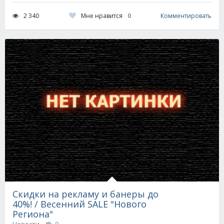
Мне нравится
0
2 340
Комментировать
Скидки на рекламу и банеры до
40%! / Весенний SALE "Нового
Региона"