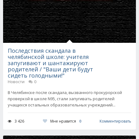
Последствия скандала в
челябинской школе: учителя
запугивают и шантажируют
родителей / "Ваши дети будут
сидеть голодными!"
Новости
0
В Челябинске после скандала, вызванного прокурорской
проверкой в школе N95, стали запугивать родителей
учащихся остальных образовательных учреждений...
Мне нравится
0
3 426
Комментировать