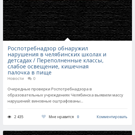
Роспотребнадзор обнаружил
нарушения в челябинских школах и
детсадах / Переполненные классы,
слабое освещение, кишечная
палочка в пище
Новости
0
Очередные проверки Роспотребнадзора в
образовательных учреждениях Челябинска выявили массу
нарушений: виновные оштрафованы...
Мне нравится
0
2 435
Комментировать