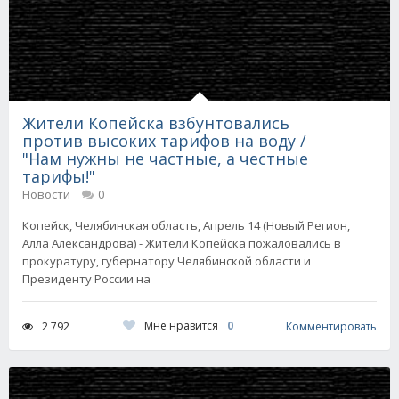
Жители Копейска взбунтовались
против высоких тарифов на воду /
"Нам нужны не частные, а честные
тарифы!"
Новости
0
Копейск, Челябинская область, Апрель 14 (Новый Регион,
Алла Александрова) - Жители Копейска пожаловались в
прокуратуру, губернатору Челябинской области и
Президенту России на
Мне нравится
0
2 792
Комментировать