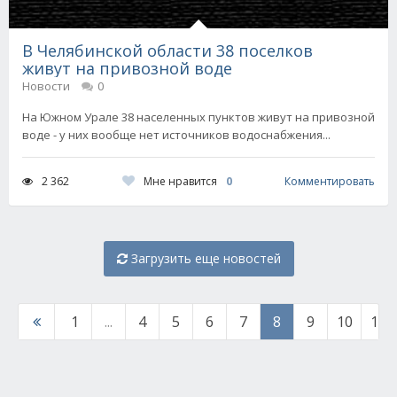
В Челябинской области 38 поселков
живут на привозной воде
Новости
0
На Южном Урале 38 населенных пунктов живут на привозной
воде - у них вообще нет источников водоснабжения...
Мне нравится
0
2 362
Комментировать
Загрузить еще новостей
1
...
4
5
6
7
8
9
10
11