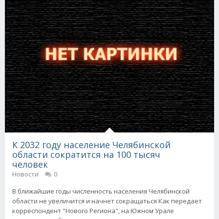
К 2032 году население Челябинской
области сократится на 100 тысяч
человек
Новости
0
В ближайшие годы численность населения Челябинской
области не увеличится и начнет сокращаться Как передает
корреспондент "Нового Региона", на Южном Урале