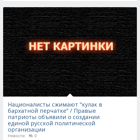
Националисты сжимают "кулак в
бархатной перчатке" / Правые
патриоты объявили о создании
единой русской политической
организации
Новости
0