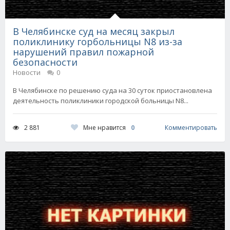
В Челябинске суд на месяц закрыл
поликлинику горбольницы N8 из-за
нарушений правил пожарной
безопасности
Новости
0
В Челябинске по решению суда на 30 суток приостановлена
деятельность поликлиники городской больницы N8...
Мне нравится
0
2 881
Комментировать