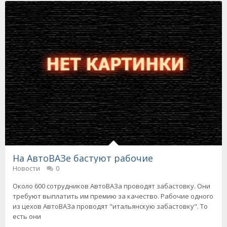
На АвтоВАЗе бастуют рабочие
Новости
0
Около 600 сотрудников АвтоВАЗа проводят забастовку. Они
требуют выплатить им премию за качество. Рабочие одного
из цехов АвтоВАЗа проводят "итальянскую забастовку". То
есть они