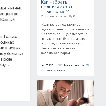
Как набрать
т
подписчиков в
ьше жизней,
"Телеграме"?
диоцентре
Формула успеха
0
на Южный
Количество подписчиков —
один из главных показателей в
я
"Телеграме". Он указывает на
я. Только
популярность блогера и влияет
тодиках
на доходы от монетизации.
ни в новых
Новичкам привлекать
фолловеров порой
ию у больных
 После
ну, –
Мне нравится
27
7 327
Комментировать