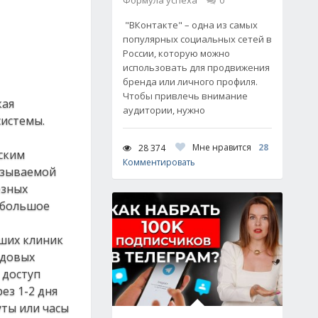
Формула успеха
0
"ВКонтакте" – одна из самых
популярных социальных сетей в
России, которую можно
использовать для продвижения
бренда или личного профиля.
Чтобы привлечь внимание
кая
аудитории, нужно
системы.
Мне нравится
28
28 374
ским
Комментировать
азываемой
езных
 большое
чших клиник
едовых
 доступ
ез 1-2 дня
уты или часы