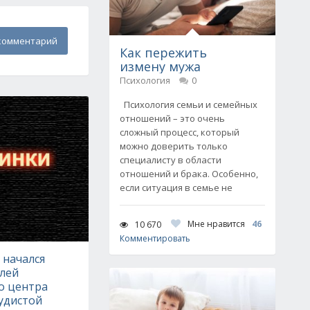
комментарий
Как пережить
измену мужа
Психология
0
Психология семьи и семейных
отношений – это очень
сложный процесс, который
можно доверить только
специалисту в области
отношений и брака. Особенно,
если ситуация в семье не
Мне нравится
46
10 670
Комментировать
 начался
лей
о центра
удистой