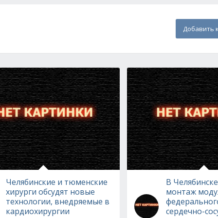
Добавить 
Челябинские и тюменские
В Челябинске
хирурги обсудят новые
монтаж моду
технологии, внедряемые в
федеральног
кардиохирургии
сердечно-сос