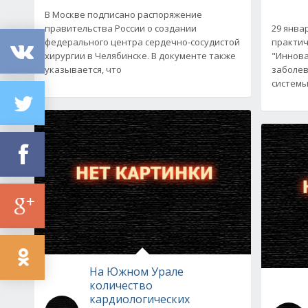
В Москве подписано распоряжение
правительства России о создании
29 янва
федерального центра сердечно-сосудистой
практич
хирургии в Челябинске. В документе также
"Иннова
указывается, что
заболев
системы"
На Южном Урале
количество
кардиологических