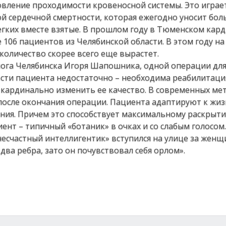
вление проходимости кровеносной системы. Это играе
й сердечной смертности, которая ежегодно уносит бол
егких вместе взятые. В прошлом году в Тюменском кар
 106 пациентов из Челябинской области. В этом году 
количество скорее всего еще вырастет.
лога Челябинска Игоря Шапошника, одной операции дл
сти пациента недостаточно – необходима реабилитаци
 кардинально изменить ее качество. В современных ме
после окончания операции. Пациента адаптируют к жиз
ения. Причем это способствует максимальному раскрыт
ент – типичный «ботаник» в очках и со слабым голосом.
есчастный интеллигентик» вступился на улице за женщи
два ребра, зато он почувствовал себя орлом».