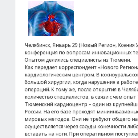
Челябинск, Январь 29 (Новый Регион, Ксения 
конференция по вопросам инновационных тех
Опытом делились специалисты из Тюмени.
Как передает корреспондент «Нового Регион
кардиологическим центром. В южноуральской
большой хирургии, когда нарушения в работе
операций. К тому же, после открытия в Чел
количество специалистов, в связи с чем опы
Тюменский кардиоцентр – один из крупнейши
России. На его базе проходят миниинвазивн
мировых методов. Они не требуют общего нар
осуществляется через сосуды конечности либо
вставать на ноги. При оперативном поступл