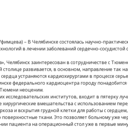
Уфимцева) – В Челябинске состоялась научно-практичес
нологий в лечении заболеваний сердечно-сосудистой 
а», Челябинск заинтересован в сотрудничестве с Тюмен
 столице развивается, в основном, направление так н
 сердца устраняются кардиохирургами в процессе серь
ябинске федерального кардиоцентра городу понадобится
т Тюмени неоценим.
х исследовательских институтов, входит в пятерку лу
ые хирургические вмешательства с использованием пер
коза и вскрытия грудной клетки для работы с сердцем,
 поверхностные ткани. Это позволяет больному уже чер
ении пациента на операционный стол уже в первые мин