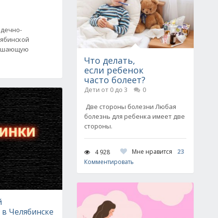
рдечно-
лябинской
ершающую
Что делать,
если ребенок
часто болеет?
Дети от 0 до 3
0
Две стороны болезни Любая
болезнь для ребенка имеет две
стороны.
Мне нравится
23
4 928
Комментировать
й
 в Челябинске