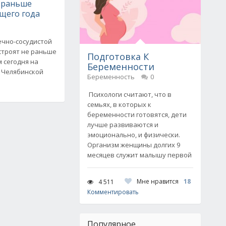
е раньше
щего года
чно-сосудистой
строят не раньше
Подготовка К
м сегодня на
Беременности
 Челябинской
Беременность
0
Психологи считают, что в
семьях, в которых к
беременности готовятся, дети
лучше развиваются и
эмоционально, и физически.
Организм женщины долгих 9
месяцев служит малышу первой
Мне нравится
18
4 511
Комментировать
Популярное