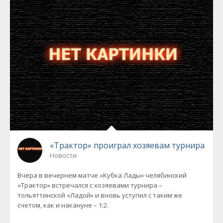
«Трактор» проиграл хозяевам турнира
Новости
Вчера в вечернем матче «Кубка Лады» челябинский
«Трактор» встречался с хозяевами турнира –
тольяттинской «Ладой» и вновь уступил с таким же
счетом, как и накануне – 1:2.