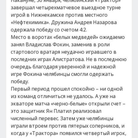
Накануне, 30 января, челябинский «Трактор»
завершал четырехматчевое выездное турне
игрой в Нижнекамске против местного
«Нефтехимика». Дружина Андрея Назарова
одержала победу со счетом 4:2.
Место в воротах «белых медведей» ожидаемо
занял Владислав Фокин, заменив в роли
стартового вратаря неудачно игравшего в
последних играх Алистратова. Не в последнюю
очередь благодаря уверенной и надежной
игре Фокина челябинцы смогли одержать
победу.
Первый период прошел спокойно – ни одной
из команд отличиться не удалось. А уже на
экваторе матча «черно-белые» открыли счет –
это защитник Ян Платил реализовал
численный перевес. Затем уже челябинцы
играли втроем против пятерых соперников, и
когда у «Трактора» появился четвертый игрок,