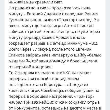
нижнекамцы сравняли счет.
Но равенство в счете продержалось лишь
минуту – Евгений Дадонов с передачи Равиля
Гусманова вновь вывел «Трактор» вперед. За
шесть минут до конца игры Антон Глинкин
забивает третий гол челябинцев, но уже через
минуту форвард хозяев Арекаев вновь
сокращает разрыв в счете до минимума – 3:2.
Всего через 57 секунд после этого Евгений
Скачков забрасывает четвертую шайбу «белых
медведей», избавив команду и болельщиков
от нервной концовки.
Со 2 февраля в чемпионате КХЛ наступает
перерыв, связанный с проведением
последнего этапа Евротура – «Шведских
хоккейных игр». Челябинцы, победив, ушли на
перерыв в хорошем настроении. «Трактор»
набрал три важнейших очка и сохранил отрыв
от конкурентов, оставшись на десятом месте в