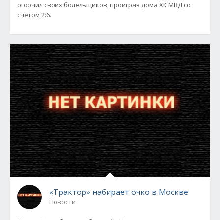
огорчил своих болельщиков, проиграв дома ХК МВД со
счетом 2:6.
«Трактор» набирает очко в Москве
Новости