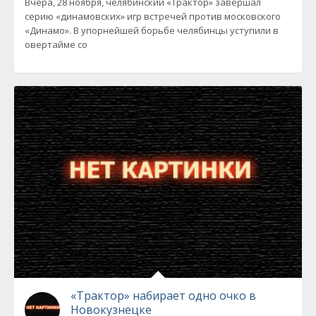
Вчера, 28 ноября, челябинский «Трактор» завершал
серию «динамовских» игр встречей против московского
«Динамо». В упорнейшей борьбе челябинцы уступили в
овертайме со
«Трактор» набирает одно очко в
Новокузнецке