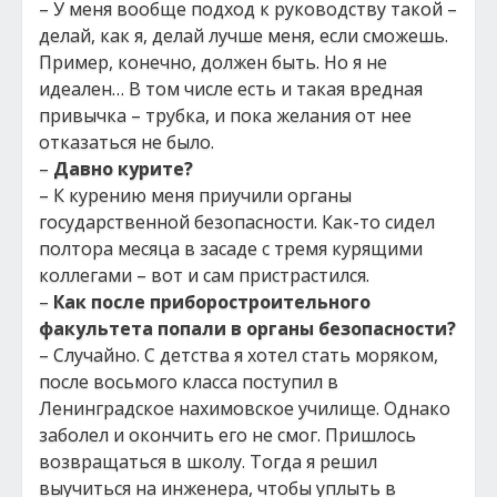
– У меня вообще подход к руководству такой –
делай, как я, делай лучше меня, если сможешь.
Пример, конечно, должен быть. Но я не
идеален… В том числе есть и такая вредная
привычка – трубка, и пока желания от нее
отказаться не было.
–
Давно курите?
– К курению меня приучили органы
государственной безопасности. Как-то сидел
полтора месяца в засаде с тремя курящими
коллегами – вот и сам пристрастился.
–
Как после приборостроительного
факультета попали в органы безопасности?
– Случайно. С детства я хотел стать моряком,
после восьмого класса поступил в
Ленинградское нахимовское училище. Однако
заболел и окончить его не смог. Пришлось
возвращаться в школу. Тогда я решил
выучиться на инженера, чтобы уплыть в