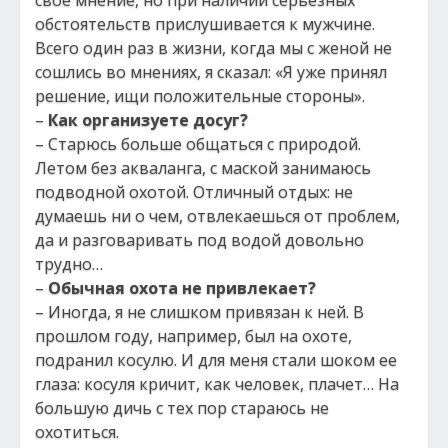
свое мнение, но при наличии серьезных
обстоятельств прислушивается к мужчине.
Всего один раз в жизни, когда мы с женой не
сошлись во мнениях, я сказал: «Я уже принял
решение, ищи положительные стороны».
–
Как организуете досуг?
– Старюсь больше общаться с природой.
Летом без акваланга, с маской занимаюсь
подводной охотой. Отличный отдых: не
думаешь ни о чем, отвлекаешься от проблем,
да и разговаривать под водой довольно
трудно…
–
Обычная охота не привлекает?
– Иногда, я не слишком привязан к ней. В
прошлом году, например, был на охоте,
подранил косулю. И для меня стали шоком ее
глаза: косуля кричит, как человек, плачет… На
большую дичь с тех пор стараюсь не
охотиться.