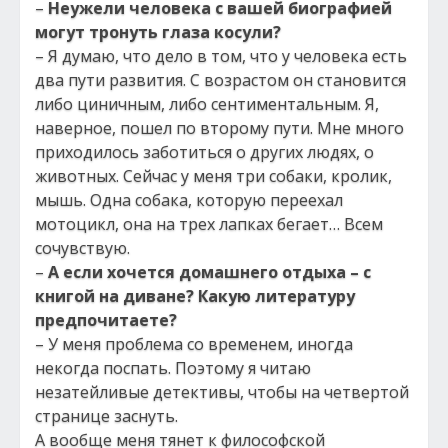
–
Неужели человека с вашей биографией
могут тронуть глаза косули?
– Я думаю, что дело в том, что у человека есть
два пути развития. С возрастом он становится
либо циничным, либо сентиментальным. Я,
наверное, пошел по второму пути. Мне много
приходилось заботиться о других людях, о
животных. Сейчас у меня три собаки, кролик,
мышь. Одна собака, которую переехал
мотоцикл, она на трех лапках бегает… Всем
сочувствую.
–
А если хочется домашнего отдыха – с
книгой на диване? Какую литературу
предпочитаете?
– У меня проблема со временем, иногда
некогда поспать. Поэтому я читаю
незатейливые детективы, чтобы на четвертой
странице заснуть.
А вообще меня тянет к философской