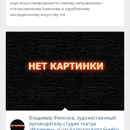
наук искусствоведения по новому направлению –
отечественному баянному и зарубежному
аккордеонному искусству. На
Владимир Филонов, художественный
руководитель студии театра
«Манекен»: «Судьба подложила Бомбу»