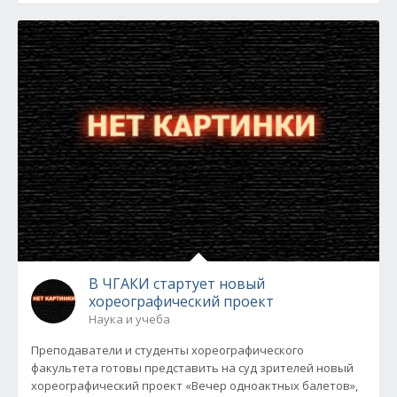
В ЧГАКИ стартует новый
хореографический проект
Наука и учеба
Преподаватели и студенты хореографического
факультета готовы представить на суд зрителей новый
хореографический проект «Вечер одноактных балетов»,