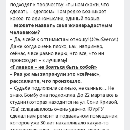
подходят к творчеству: «ты нам скажи, что
сделать – сделаем». Там редко возникает
какое-то единомыслие, единый порыв.
–
Можете назвать себя жизнерадостным
человеком?
– Да, я себя к оптимистам отношу! (
Улыбается.
)
Даже когда очень плохо, как, например,
сейчас, я все равно верю, что все, что ни
происходит – к лучшему!
«Главное – не бояться быть собой»
–
Раз уж мы затронули это «сейчас»,
расскажите, что произошло.
– Судьба подложила свинью, не свинью…. Не
знаю. Бомбу она подложила. До 22 марта все в
студии (которая находится на ул. Сони Кривой,
79а) складывалось очень удачно. ЮУрГУ
сделал нам ремонт в подвальном помещении,
которое уже 30 лет накапливало какую-то
творческую ауру… там ставились первые в