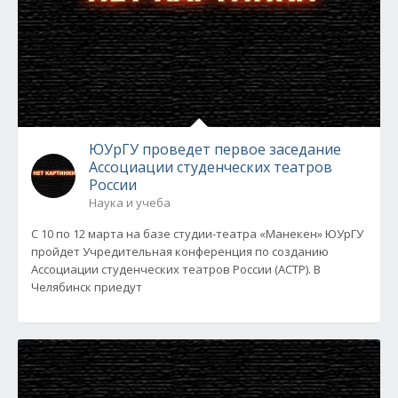
ЮУрГУ проведет первое заседание
Ассоциации студенческих театров
России
Наука и учеба
С 10 по 12 марта на базе студии-театра «Манекен» ЮУрГУ
пройдет Учредительная конференция по созданию
Ассоциации студенческих театров России (АСТР). В
Челябинск приедут