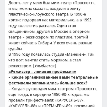
Десять лет у меня был мим-театр «Проспект»,
и мы, можно сказать, входили в элиту
пластическо-клоунского театра. В 1990-е
кризис подорвал нас материально, а в 1993
году коллектив распался. Один стал
священником, другой в Москве в оперном
театре – режиссером по пластике, третий
живет сейчас в Сибири. У всех очень разные
судьбы.
В 1996 году появилась студия «Манекен». Так
что вот: мечтал стать моряком, а стал
режиссером. (
Улыбается
.)
«Режиссер – ленивая профессия»
–
Какие организованные вами театральные
фестивали запомнились больше всех?
– Когда я руководил мим-театром «Проспект»,
еще тогда, в середине 1980-90-х годов, мы
провели три фестиваля: «КАРУСЕЛЬ-87»,
«КАРУСЕЛЬ-88» и «ПРЕМЬЕРЫ-89», последний