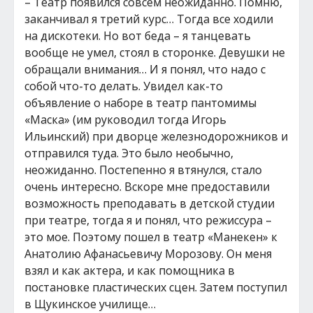
– Театр появился совсем неожиданно. Помню,
заканчивал я третий курс… Тогда все ходили
на дискотеки. Но вот беда – я танцевать
вообще не умел, стоял в сторонке. Девушки не
обращали внимания… И я понял, что надо с
собой что-то делать. Увидел как-то
объявление о наборе в театр пантомимы
«Маска» (им руководил тогда Игорь
Ильинский) при дворце железнодорожников и
отправился туда. Это было необычно,
неожиданно. Постепенно я втянулся, стало
очень интересно. Вскоре мне предоставили
возможность преподавать в детской студии
при театре, тогда я и понял, что режиссура –
это мое. Поэтому пошел в театр «Манекен» к
Анатолию Афанасьевичу Морозову. Он меня
взял и как актера, и как помощника в
постановке пластических сцен. Затем поступил
в Щукинское училище…