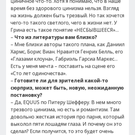
циничное что-то. Хотя я понимаю, что в наше
время без здорового цинизма нельзя. Взгляд
на жизнь должен быть трезвый. Но так хочется
чего-то такого светлого, чего в жизни нет. У
Грина есть такое понятие «НЕСБЫВШЕЕСЯ»…
–
Что из литературы вам близко?
– Мне близки авторы такого плана, как Даниил
Хармс, Борис Виан. Нравится Генрих Белль, его
«Глазами клоуна», Габриэль Гарсиа Маркес…
Есть у меня мечта – поставить на сцене его
«Сто лет одиночества».
–
Готовите ли для зрителей какой-то
сюрприз, может быть, новую, неожиданную
постановку?
– Да, EQUUS по Питеру Шефферу. В нем много
трезвого цинизма, но есть и романтизм. Там
довольно жесткая история про парня, который
выколол пяти лошадям глаза. И почему он это
сделал? Если получится, то это будет очень