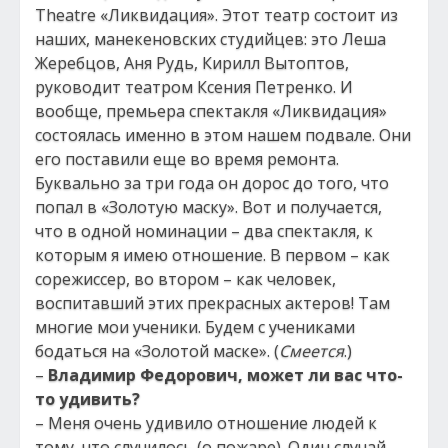
Theatre «Ликвидация». Этот театр состоит из
наших, манекеновских студийцев: это Леша
Жеребцов, Аня Рудь, Кирилл Вытоптов,
руководит театром Ксения Петренко. И
вообще, премьера спектакля «Ликвидация»
состоялась именно в этом нашем подвале. Они
его поставили еще во время ремонта.
Буквально за три года он дорос до того, что
попал в «Золотую маску». Вот и получается,
что в одной номинации – два спектакля, к
которым я имею отношение. В первом – как
сорежиссер, во втором – как человек,
воспитавший этих прекрасных актеров! Там
многие мои ученики. Будем с учениками
бодаться на «Золотой маске». (
Смеется
.)
–
Владимир Федорович, может ли вас что-
то удивить?
– Меня очень удивило отношение людей к
тому, что случилось (о пожаре). Один случай