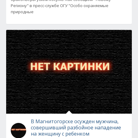
Региону" в пресс-службе ОГУ "Особо охраняемые
природные
В Магнитогорске осужден мужчина,
совершивший разбойное нападение
на женщину с ребенком