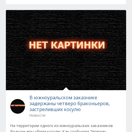
В южноуральском заказнике
задержаны четверо браконьеров,
застреливших косулю
Новости
На территории одного из южноуральских заказников
браконьеры убили косулю. Как сообщили "Новому