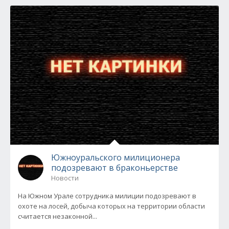
Южноуральского милиционера
подозревают в браконьерстве
Новости
На Южном Урале сотрудника милиции подозревают в
охоте на лосей, добыча которых на территории области
считается незаконной...