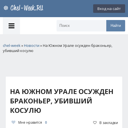
Вход на сайт
Найти
chel-week
»
Новости
» На Южном Урале осужден браконьер,
убивший косулю
НА ЮЖНОМ УРАЛЕ ОСУЖДЕН
БРАКОНЬЕР, УБИВШИЙ
КОСУЛЮ
Мне нравится
0
В закладки