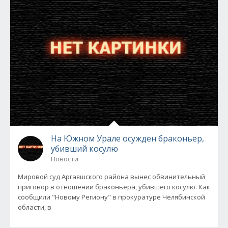
На Южном Урале осужден браконьер,
убивший косулю
Новости
Мировой суд Аргаяшского района вынес обвинительный
приговор в отношении браконьера, убившего косулю. Как
сообщили "Новому Региону" в прокуратуре Челябинской
области, в