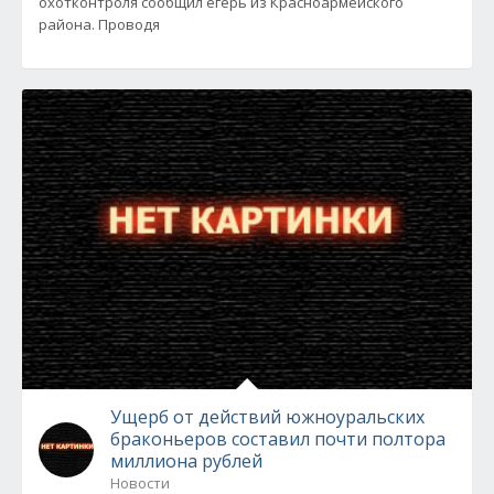
охотконтроля сообщил егерь из Красноармейского
района. Проводя
Ущерб от действий южноуральских
браконьеров составил почти полтора
миллиона рублей
Новости