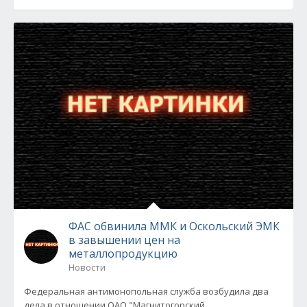
ФАС обвинила ММК и Оскольский ЭМК
в завышении цен на
металлопродукцию
Новости
Федеральная антимонопольная служба возбудила два
дела в отношении ОАО "Магнитогорский