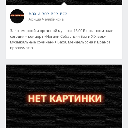
Бах и все-все-все
Афиша Челябинска
Зал камерной и органной музыки, 18:00 В органном зале
сегодня – концерт «Иоганн Себастьян Бах и XIX век».
Музыкальные сочинения Баха, Мендельсона и Брамса
прозвучат в