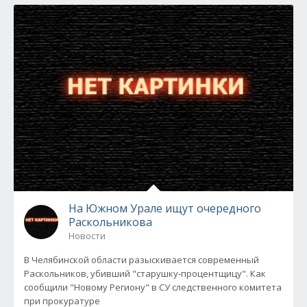
На Южном Урале ищут очередного
Раскольникова
Новости
В Челябинской области разыскивается современный
Раскольников, убивший "старушку-процентщицу". Как
сообщили "Новому Региону" в СУ следственного комитета
при прокуратуре