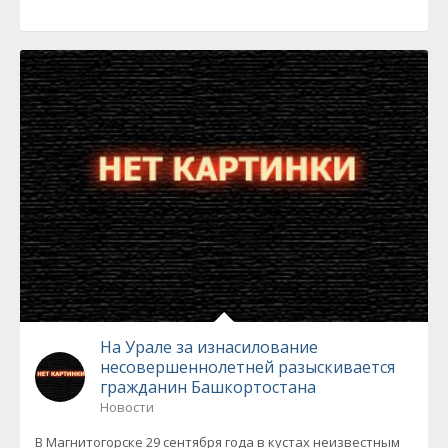
На Урале за изнасилование
несовершеннолетней разыскивается
гражданин Башкортостана
Новости
В Магнитогорске 29 сентября года в кустах неизвестным