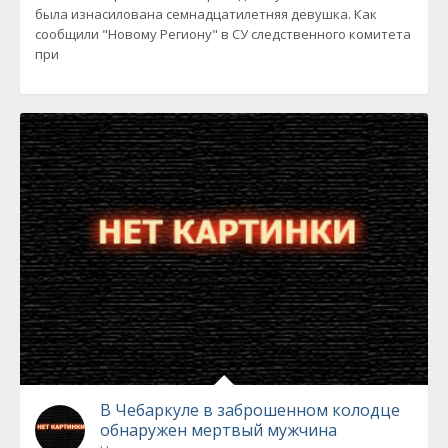
была изнасилована семнадцатилетняя девушка. Как
сообщили "Новому Региону" в СУ следственного комитета
при
В Чебаркуле в заброшенном колодце
обнаружен мертвый мужчина