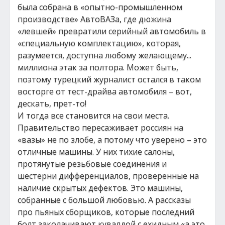
была собрана в «опытно-промышленном
производстве» АвтоВАЗа, где дюжина
«левшей» превратили серийный автомобиль в
«специальную комплектацию», которая,
разумеется, доступна любому желающему...
миллиона этак за полтора. Может быть,
поэтому турецкий журналист остался в таком
восторге от тест-драйва автомобиля – вот,
дескать, прет-то!
И тогда все становится на свои места.
Правительство пересаживает россиян на
«вазы» не по злобе, а потому что уверено – это
отличные машины. У них тихие салоны,
протянутые резьбовые соединения и
шестерни дифференциалов, проверенные на
наличие скрытых дефектов. Это машины,
собранные с большой любовью. А рассказы
про пьяных сборщиков, которые последний
болт заколачивают кувалдой с ехидным «а это