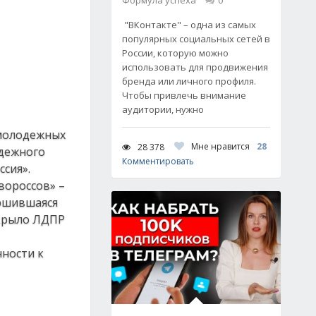
Формула успеха
0
"ВКонтакте" – одна из самых
популярных социальных сетей в
России, которую можно
использовать для продвижения
бренда или личного профиля.
Чтобы привлечь внимание
аудитории, нужно
 молодежных
Мне нравится
28
28 378
одежного
Комментировать
сия».
вороссов» –
ершившаяся
 крыло ЛДПР
ности к