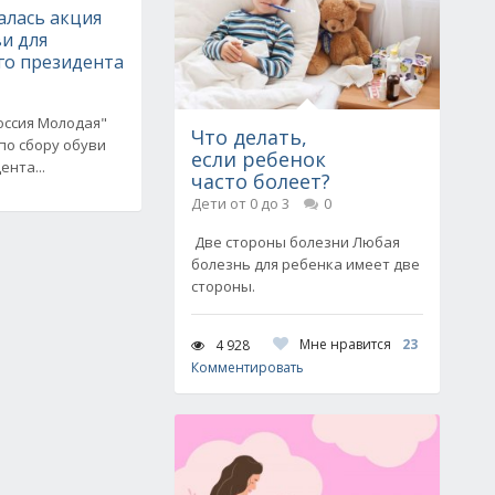
алась акция
ви для
го президента
оссия Молодая"
Что делать,
по сбору обуви
если ребенок
ента...
часто болеет?
Дети от 0 до 3
0
Две стороны болезни Любая
болезнь для ребенка имеет две
стороны.
Мне нравится
23
4 928
Комментировать