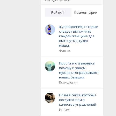
Рейтинг
Комментарии
4 упражнения, которые
следует выполнять
каждой женщине для
вытянутых, сухих
мышц.
Фитнес
Прости его и вернись:
почему и зачем
мужчины оправдывают
наших бывших
Психология
Позы в сексе, которые
послужат вам в
качестве упражнений
Интим