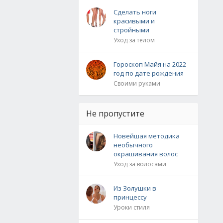
Сделать ноги
красивыми и
стройными
Уход за телом
Гороскоп Майя на 2022
год по дате рождения
Своими руками
Не пропустите
Новейшая методика
необычного
окрашивания волос
Уход за волосами
Из Золушки в
принцессу
Уроки стиля