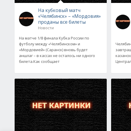
На кубковый матч
«Челябинск» – «Мордовия»
проданы все билеты
Новости
На матче 1/8 финала Кубка России по
футболу между «Челябинском» и
Челябин
«Мордовией» (Саранск) вновь будет
завтраш
аншлаг – в кассах не осталось ни одного
казанск
билета.Как сообщает
Централ