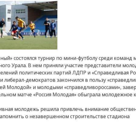
ьный» состоялся турнир по мини-футболу среди команд
ого Урала. В нем приняли участие представители мол
елений политических партий ЛДПР и «Справедливая Рос
и либерал-демократов закончился в пользу «справедли
ссией Молодой» и молодыми «справедливороссами», зав
ительном матче «Россия Молодая» обыграла молодежное
ивная молодежь решила привлечь внимание обществен
 напомнить о незавершенном строительстве стадиона