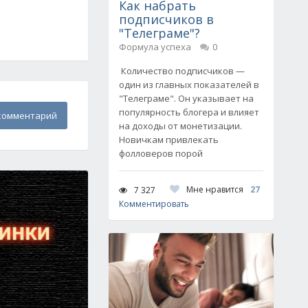
Как набрать
подписчиков в
"Телеграме"?
Формула успеха
0
Количество подписчиков —
один из главных показателей в
"Телеграме". Он указывает на
популярность блогера и влияет
комментарий
на доходы от монетизации.
Новичкам привлекать
фолловеров порой
Мне нравится
27
7 327
Комментировать