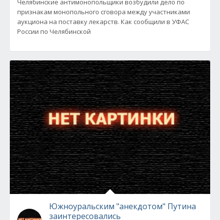
Челябинские антимонопольщики возбудили дело по
признакам монопольного сговора между участниками
аукциона на поставку лекарств. Как сообщили в УФАС
России по Челябинской
Южноуральским "анекдотом" Путина
заинтересовались