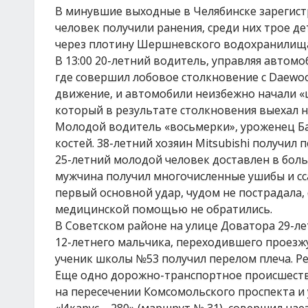
В минувшие выходные в Челябинске зарегист
человек получили ранения, среди них трое де
через плотину Шершневского водохранилищ
В 13:00 20-летний водитель, управляя автом
где совершил лобовое столкновение с Daewoo
движение, и автомобили неизбежно начали «цеп
который в результате столкновения выехал н
Молодой водитель «восьмерки», уроженец Ба
костей. 38-летний хозяин Mitsubishi получил 
25-летний молодой человек доставлен в бол
мужчина получил многочисленные ушибы и сс
первый основной удар, чудом не пострадала
медицинской помощью не обратились.
В Советском районе на улице Доватора 29-ле
12-летнего мальчика, переходившего проезжу
ученик школы №53 получил перелом плеча. Ре
Еще одно дорожно-транспортное происшеств
на пересечении Комсомольского проспекта и 