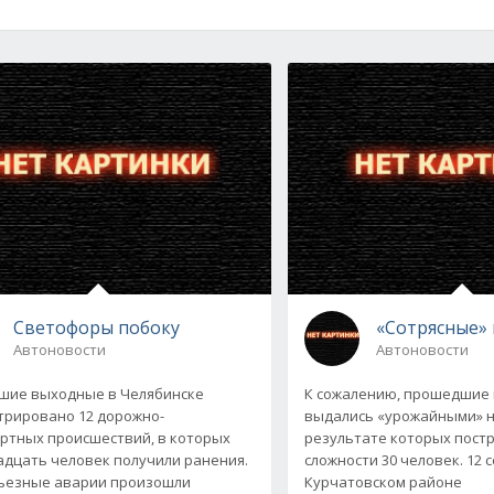
Светофоры побоку
«Сотрясные»
Автоновости
Автоновости
шие выходные в Челябинске
К сожалению, прошедшие
трировано 12 дорожно-
выдались «урожайными» н
ртных происшествий, в которых
результате которых пост
дцать человек получили ранения.
сложности 30 человек. 12 с
ьезные аварии произошли
Курчатовском районе