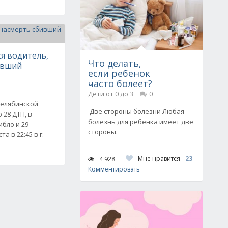
я водитель,
Что делать,
ивший
если ребенок
часто болеет?
Дети от 0 до 3
0
Челябинской
Две стороны болезни Любая
 28 ДТП, в
болезнь для ребенка имеет две
ибло и 29
стороны.
а в 22:45 в г.
Мне нравится
23
4 928
Комментировать