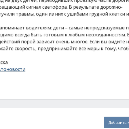
зд на двух детей, переходивших проезжую часть дороги
рещающий сигнал светофора. В результате дорожно-
учили травмы, один из них с ушибами грудной клетки 
напоминает водителям: дети – самые непредсказуемые 
ходимо всегда быть готовым к любым неожиданностям. 
действий порой зависит очень многое. Если вы видите 
жайте скорость, предпринимайте все меры к тому, что
ска
втоновости
Добавить 