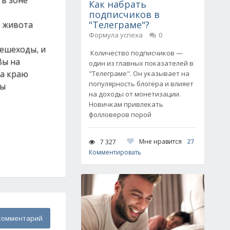
 в зоне
Как набрать
подписчиков в
"Телеграме"?
и живота
Формула успеха
0
пешеходы, и
Количество подписчиков —
Вы на
один из главных показателей в
на краю
"Телеграме". Он указывает на
популярность блогера и влияет
бы
на доходы от монетизации.
Новичкам привлекать
фолловеров порой
Мне нравится
27
7 327
Комментировать
комментарий