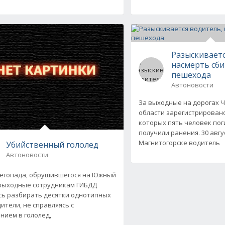
Разыскиваетс
насмерть сб
пешехода
Автоновости
За выходные на дорогах 
области зарегистрировано
которых пять человек пог
получили ранения. 30 август
Магнитогорске водитель
Убийственный гололед
Автоновости
негопада, обрушившегося на Южный
 выходные сотрудникам ГИБДД
ь разбирать десятки однотипных
ители, не справляясь с
нием в гололед,