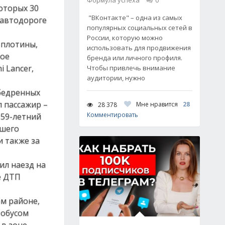
Формула успеха
0
оторых 30
"ВКонтакте" – одна из самых
а автодороге
популярных социальных сетей в
России, которую можно
 плотины,
использовать для продвижения
ное
бренда или личного профиля.
i Lancer,
Чтобы привлечь внимание
аудитории, нужно
бедренных
л пассажир –
Мне нравится
28
28 378
Комментировать
 59-летний
вшего
и также за
ил наезд на
е ДТП
м районе,
тобусом