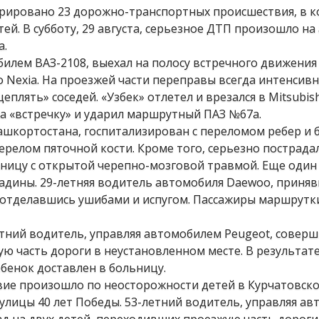
рировано 23 дорожно-транспортных происшествия, в к
тей. В субботу, 29 августа, серьезное ДТП произошло н
а.
обилем ВАЗ-2108, выехал на полосу встречного движения
 Nexia. На проезжей части переправы всегда интенсив
лять» соседей. «Узбек» отлетел и врезался в Mitsubish
а «встречку» и ударил маршрутный ПАЗ №67а.
шкортостана, госпитализирован с переломом ребер и 
перелом пяточной кости. Кроме того, серьезно пострада
ьницу с открытой черепно-мозговой травмой. Еще один
адины. 29-летняя водитель автомобиля Daewoo, приня
, отделавшись ушибами и испугом. Пассажиры маршрутк
тний водитель, управляя автомобилем Peugeot, соверш
ю часть дороги в неустановленном месте. В результат
бенок доставлен в больницу.
ие произошло по неосторожности детей в Курчатовско
улицы 40 лет Победы. 53-летний водитель, управляя ав