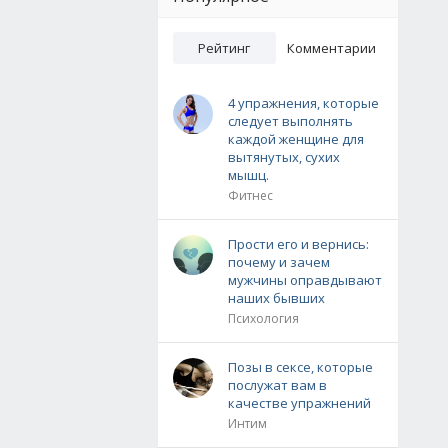
Рейтинг
Комментарии
4 упражнения, которые
следует выполнять
каждой женщине для
вытянутых, сухих
мышц.
Фитнес
Прости его и вернись:
почему и зачем
мужчины оправдывают
наших бывших
Психология
Позы в сексе, которые
послужат вам в
качестве упражнений
Интим