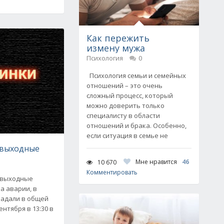
Как пережить
измену мужа
Психология
0
Психология семьи и семейных
отношений – это очень
сложный процесс, который
можно доверить только
специалисту в области
отношений и брака. Особенно,
если ситуация в семье не
 выходные
Мне нравится
46
10 670
Комментировать
 выходные
а аварии, в
радали в общей
ентября в 13:30 в