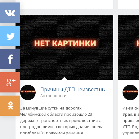
Причины ДТП неизвестны...
Автоновости
За минувшие сутки на дорогах
Из-за с
Челябинской области произошло 23
Урал, в
дорожно-транспортных происшествия с
пришлос
пострадавшими, в которых два человека
ДТП. Вод
погибли и 31 получили ранения...
управле