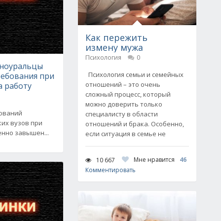
Как пережить
измену мужа
Психология
0
ноуральцы
Психология семьи и семейных
ебования при
отношений – это очень
а работу
сложный процесс, который
можно доверить только
бований
специалисту в области
их вузов при
отношений и брака. Особенно,
нно завышен...
если ситуация в семье не
Мне нравится
46
10 667
Комментировать