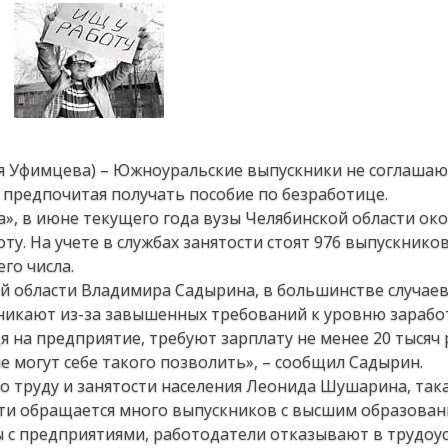
ия Уфимцева) – Южноуральские выпускники не соглашаю
 предпочитая получать пособие по безработице.
», в июне текущего года вузы Челябинской области око
оту. На учете в службах занятости стоят 976 выпускнико
го числа.
й области Владимира Садырина, в большинстве случаев
зникают из-за завышенных требований к уровню зарабо
 на предприятие, требуют зарплату не менее 20 тысяч 
е могут себе такого позволить», – сообщил Садырин.
о труду и занятости населения Леонида Шушарина, так
сти обращается много выпускников с высшим образован
ы с предприятиями, работодатели отказывают в трудоус