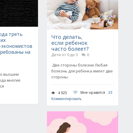
ода треть
Что делать,
их
если ребенок
-экономистов
часто болеет?
требованы на
Дети от 0 до 3
0
Две стороны болезни Любая
болезнь для ребенка имеет две
 о высшем
стороны.
ода многие
ся
Мне нравится
23
4 925
Комментировать