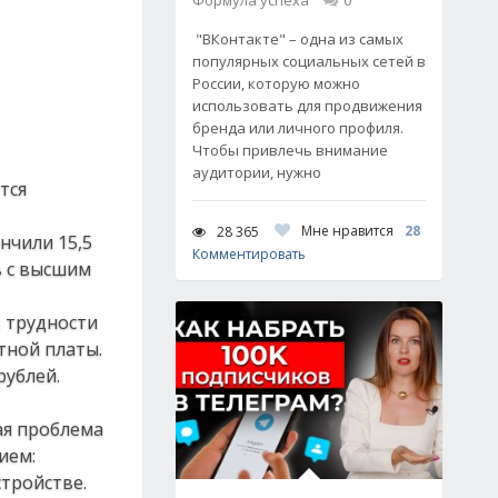
Формула успеха
0
"ВКонтакте" – одна из самых
популярных социальных сетей в
России, которую можно
использовать для продвижения
бренда или личного профиля.
Чтобы привлечь внимание
аудитории, нужно
тся
Мне нравится
28
28 365
нчили 15,5
Комментировать
в с высшим
 трудности
тной платы.
рублей.
ая проблема
ием:
тройстве.