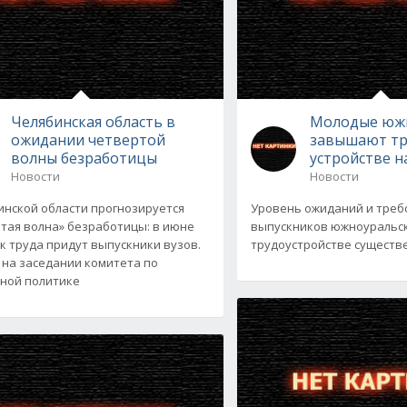
Челябинская область в
Молодые юж
ожидании четвертой
завышают тр
волны безработицы
устройстве н
Новости
Новости
инской области прогнозируется
Уровень ожиданий и тре
тая волна» безработицы: в июне
выпускников южноуральск
к труда придут выпускники вузов.
трудоустройстве существе
 на заседании комитета по
ной политике