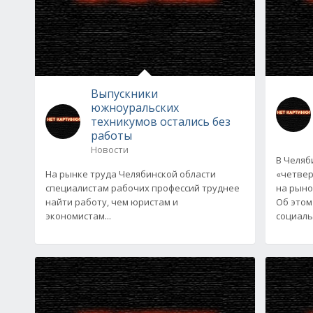
Выпускники
южноуральских
техникумов остались без
работы
Новости
В Челяб
На рынке труда Челябинской области
«четвер
специалистам рабочих профессий труднее
на рыно
найти работу, чем юристам и
Об этом
экономистам...
социаль