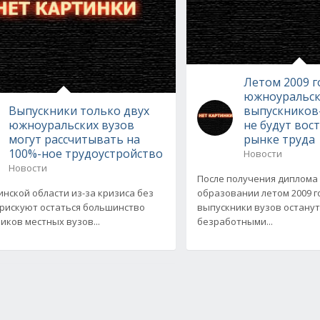
Летом 2009 г
южноуральск
Выпускники только двух
выпускников
южноуральских вузов
не будут вос
могут рассчитывать на
рынке труда
100%-ное трудоустройство
Новости
Новости
После получения диплома
инской области из-за кризиса без
образовании летом 2009 г
рискуют остаться большинство
выпускники вузов останут
иков местных вузов...
безработными...