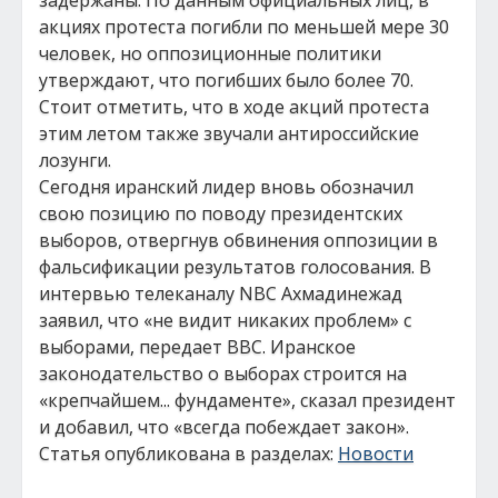
задержаны. По данным официальных лиц, в
акциях протеста погибли по меньшей мере 30
человек, но оппозиционные политики
утверждают, что погибших было более 70.
Стоит отметить, что в ходе акций протеста
этим летом также звучали антироссийские
лозунги.
Сегодня иранский лидер вновь обозначил
свою позицию по поводу президентских
выборов, отвергнув обвинения оппозиции в
фальсификации результатов голосования. В
интервью телеканалу NBC Ахмадинежад
заявил, что «не видит никаких проблем» с
выборами, передает BBC. Иранское
законодательство о выборах строится на
«крепчайшем... фундаменте», сказал президент
и добавил, что «всегда побеждает закон».
Статья опубликована в разделах:
Новости